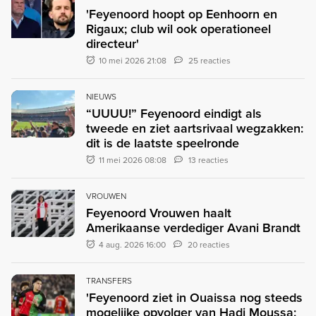
'Feyenoord hoopt op Eenhoorn en
Rigaux; club wil ook operationeel
directeur'
10 mei 2026 21:08
25 reacties
NIEUWS
“UUUU!” Feyenoord eindigt als
tweede en ziet aartsrivaal wegzakken:
dit is de laatste speelronde
11 mei 2026 08:08
13 reacties
VROUWEN
Feyenoord Vrouwen haalt
Amerikaanse verdediger Avani Brandt
4 aug. 2026 16:00
20 reacties
TRANSFERS
'Feyenoord ziet in Ouaissa nog steeds
mogelijke opvolger van Hadj Moussa: