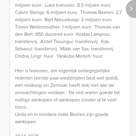
miljoen euro Luka Ivanusec: 8,5 mijoen euro
Calvin Stengs: 6 miljoen euro Thomas Beelen: 2,7
miljoen euro Bart Nieuwkoop: 2 miljoen euro
Timon Wellenreuther: 1 miljoen euro Thomas van
den Belt: 850 duizend euro Kostas Lamprou:
transfervrij Antef Tsoungui: transfervrij Ilias
Sebaoui: transfervrij Mikki van Sas: transfervrij
Ondrej Lingr: huur Yankuba Minteh: huur
Hier is Ivanusec, om eigenlijk onbegrijpelijke
redenen (eerste paar wedstrijden best wel goed),
een miskoop en Zerrouki heeft ook niet aan de
verwachtingen voldaan. De rest waren goede tot
nuttige aankopen of aankopen zonder al te veel
risico.
Ueda en in mindere mate Beelen zijn goede
aankopen.
2024-2025