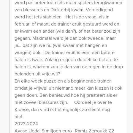
werd pas beter toen iets meer spelers terugkwamen
van blessures en Dick erbij kwam. Verdedigend
werd het iets stabieler. Het is de vraag, als in
februari of maart, de trainer eruit gestuurd werd en
er kwam een ander (wie dan?), of het beter zou zijn
gegaan. Maximaal werd je dan ook tweede, maar
ja… dat zijn we nu (weliswaar met hangen en
wurgen) ook. De trainer eruit is één, een betere
halen is twee. Zolang er geen duidelijke betere te
halen is, waarom zou je dan van de regen in de drup
belanden uit vrije wil?
En elke week puzzelen als beginnende trainer,
omdat je vrijwel uit niemand meer kan kiezen is ook
geen doen. Ben benieuwd hoe hij presteert als er
niet zoveel blessures zijn. Oordeel je over te
Kloese, dan vind ik het eigenlijk zo slecht nog
niet.
2023-2024
Ayase Ueda: 9 miljoen euro Ramiz Zerrouki: 7,2