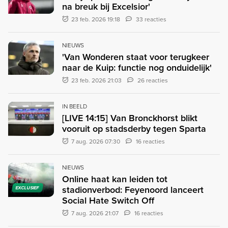
na breuk bij Excelsior'
23 feb. 2026 19:18
33 reacties
NIEUWS
'Van Wonderen staat voor terugkeer
naar de Kuip: functie nog onduidelijk'
23 feb. 2026 21:03
26 reacties
IN BEELD
[LIVE 14:15] Van Bronckhorst blikt
vooruit op stadsderby tegen Sparta
7 aug. 2026 07:30
16 reacties
NIEUWS
Online haat kan leiden tot
stadionverbod: Feyenoord lanceert
EXCLUSIEF
Social Hate Switch Off
7 aug. 2026 21:07
16 reacties