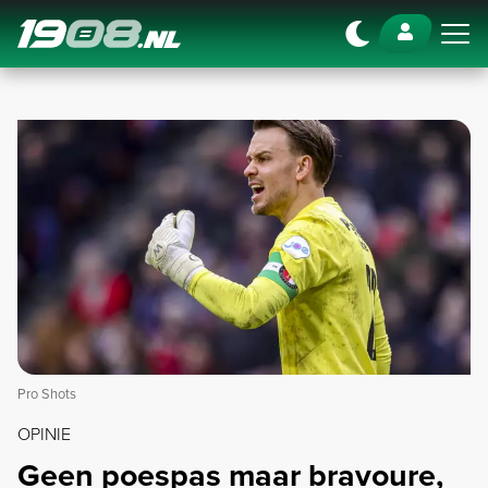
Navigation
Pro Shots
OPINIE
Geen poespas maar bravoure,