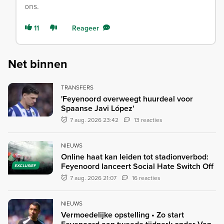
ons.
11
Reageer
Net binnen
TRANSFERS
'Feyenoord overweegt huurdeal voor
Spaanse Javi López'
7 aug. 2026 23:42
13 reacties
NIEUWS
Online haat kan leiden tot stadionverbod:
Feyenoord lanceert Social Hate Switch Off
EXCLUSIEF
7 aug. 2026 21:07
16 reacties
NIEUWS
Vermoedelijke opstelling • Zo start