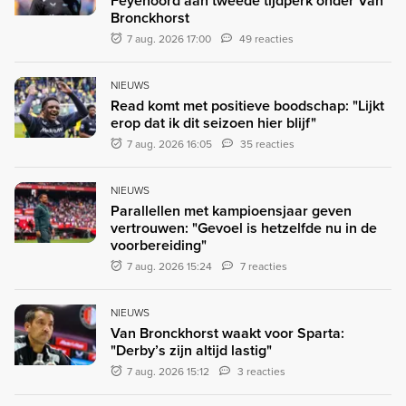
Feyenoord aan tweede tijdperk onder Van
Bronckhorst
7 aug. 2026 17:00
49 reacties
NIEUWS
Read komt met positieve boodschap: "Lijkt
erop dat ik dit seizoen hier blijf"
7 aug. 2026 16:05
35 reacties
NIEUWS
Parallellen met kampioensjaar geven
vertrouwen: "Gevoel is hetzelfde nu in de
voorbereiding"
7 aug. 2026 15:24
7 reacties
NIEUWS
Van Bronckhorst waakt voor Sparta:
"Derby’s zijn altijd lastig"
7 aug. 2026 15:12
3 reacties