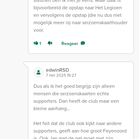
steunen ben ik met je eens. Maar daar is
bijvoorbeeld de opstap naar Het Legioen
en vervolgens de opstap (die nu dus niet
mogelijk meer is) naar seizoenskaarthouder
voor.
1
Reageer
edwinRSD
7 mei 2025 19:27
Dus als ik het goed begrijp zijn alleen
mensen die seizoenskaarten echte
supporters. Dan heeft de club maar een
kleine aanhang…
Het feit dat de club ook kijkt naar andere
supporters, geeft aan hoe groot Feyenoord
is. Ook Jan met de pet moet met zijn