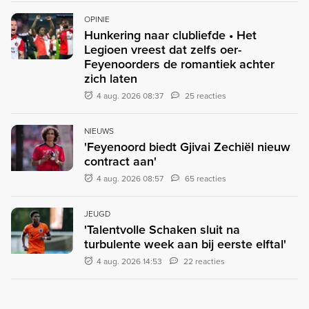
OPINIE
Hunkering naar clubliefde • Het
Legioen vreest dat zelfs oer-
Feyenoorders de romantiek achter
zich laten
4 aug. 2026 08:37
25 reacties
NIEUWS
'Feyenoord biedt Gjivai Zechiël nieuw
contract aan'
4 aug. 2026 08:57
65 reacties
JEUGD
'Talentvolle Schaken sluit na
turbulente week aan bij eerste elftal'
4 aug. 2026 14:53
22 reacties