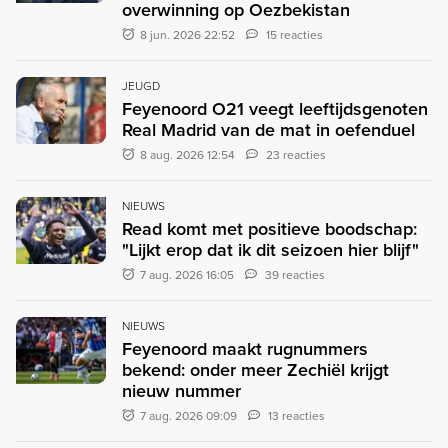
overwinning op Oezbekistan
8 jun. 2026 22:52
15 reacties
JEUGD
Feyenoord O21 veegt leeftijdsgenoten
Real Madrid van de mat in oefenduel
8 aug. 2026 12:54
23 reacties
NIEUWS
Read komt met positieve boodschap:
"Lijkt erop dat ik dit seizoen hier blijf"
7 aug. 2026 16:05
39 reacties
NIEUWS
Feyenoord maakt rugnummers
bekend: onder meer Zechiël krijgt
nieuw nummer
7 aug. 2026 09:09
13 reacties