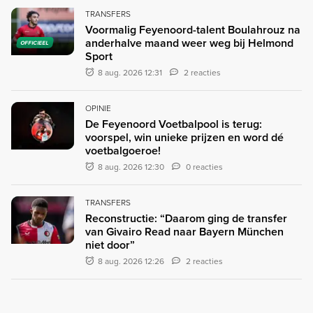
TRANSFERS
Voormalig Feyenoord-talent Boulahrouz na
anderhalve maand weer weg bij Helmond
OFFICIEEL
Sport
8 aug. 2026 12:31
2 reacties
OPINIE
De Feyenoord Voetbalpool is terug:
voorspel, win unieke prijzen en word dé
voetbalgoeroe!
8 aug. 2026 12:30
0 reacties
TRANSFERS
Reconstructie: “Daarom ging de transfer
van Givairo Read naar Bayern München
niet door”
8 aug. 2026 12:26
2 reacties