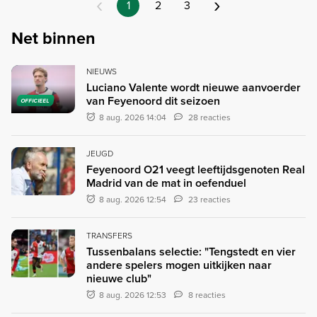
‹
›
1
2
3
Net binnen
NIEUWS
Luciano Valente wordt nieuwe aanvoerder
van Feyenoord dit seizoen
OFFICIEEL
8 aug. 2026 14:04
28 reacties
JEUGD
Feyenoord O21 veegt leeftijdsgenoten Real
Madrid van de mat in oefenduel
8 aug. 2026 12:54
23 reacties
TRANSFERS
Tussenbalans selectie: "Tengstedt en vier
andere spelers mogen uitkijken naar
nieuwe club"
8 aug. 2026 12:53
8 reacties