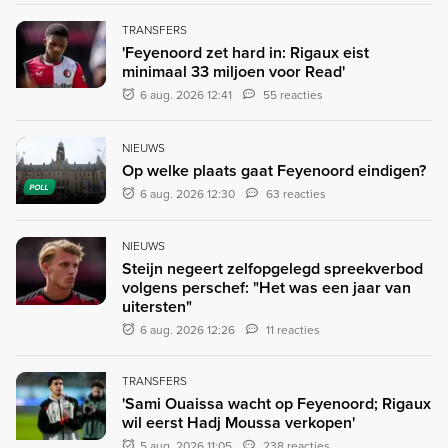
TRANSFERS
'Feyenoord zet hard in: Rigaux eist
minimaal 33 miljoen voor Read'
6 aug. 2026 12:41
55 reacties
NIEUWS
Op welke plaats gaat Feyenoord eindigen?
POLL
6 aug. 2026 12:30
63 reacties
NIEUWS
Steijn negeert zelfopgelegd spreekverbod
volgens perschef: "Het was een jaar van
uitersten"
6 aug. 2026 12:26
11 reacties
TRANSFERS
'Sami Ouaissa wacht op Feyenoord; Rigaux
wil eerst Hadj Moussa verkopen'
5 aug. 2026 11:05
238 reacties