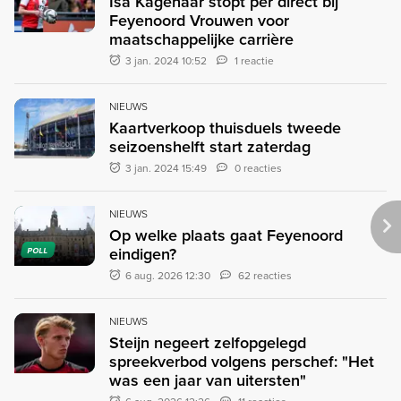
Isa Kagenaar stopt per direct bij
Feyenoord Vrouwen voor
maatschappelijke carrière
3 jan. 2024 10:52
1 reactie
NIEUWS
Kaartverkoop thuisduels tweede
seizoenshelft start zaterdag
3 jan. 2024 15:49
0 reacties
NIEUWS
Op welke plaats gaat Feyenoord
eindigen?
POLL
6 aug. 2026 12:30
62 reacties
NIEUWS
Steijn negeert zelfopgelegd
spreekverbod volgens perschef: "Het
was een jaar van uitersten"