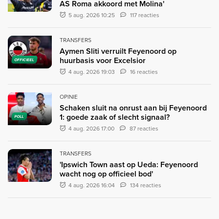
AS Roma akkoord met Molina'
5 aug. 2026 10:25
117 reacties
TRANSFERS
Aymen Sliti verruilt Feyenoord op
huurbasis voor Excelsior
OFFICIEEL
4 aug. 2026 19:03
16 reacties
OPINIE
Schaken sluit na onrust aan bij Feyenoord
1: goede zaak of slecht signaal?
POLL
4 aug. 2026 17:00
87 reacties
TRANSFERS
'Ipswich Town aast op Ueda: Feyenoord
wacht nog op officieel bod'
4 aug. 2026 16:04
134 reacties