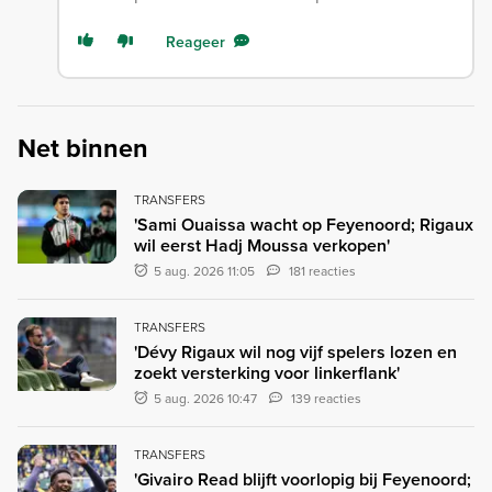
Reageer
Net binnen
TRANSFERS
'Sami Ouaissa wacht op Feyenoord; Rigaux
wil eerst Hadj Moussa verkopen'
5 aug. 2026 11:05
181 reacties
TRANSFERS
'Dévy Rigaux wil nog vijf spelers lozen en
zoekt versterking voor linkerflank'
5 aug. 2026 10:47
139 reacties
TRANSFERS
'Givairo Read blijft voorlopig bij Feyenoord;