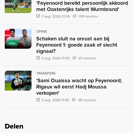
'Feyenoord bereikt persoonlijk akkoord
met Oostenrijks talent Wurmbrand'
3 aug. 2026 21:36
109 reacties
OPINIE
Schaken sluit na onrust aan bij
Feyenoord 1: goede zaak of slecht
POLL
signaal?
4 aug. 2026 17:00
87 reacties
TRANSFERS
'Sami Ouaissa wacht op Feyenoord;
Rigaux wil eerst Hadj Moussa
verkopen'
5 aug. 2026 11:05
181 reacties
Delen