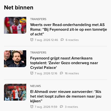
Net binnen
TRANSFERS
Woerts over Read-onderhandeling met AS
Roma: “Bij Feyenoord zit-ie op een tonnetje
of acht”
7 aug. 2026 12:46
6 reacties
TRANSFERS
Feyenoord grijpt naast Amerikaans
toptalent: 'Zavier Gozo onderweg naar
Crystal Palace'
7 aug. 2026 12:16
16 reacties
NIEUWS
El Ahmadi over nieuwe aanvoerder: “Als
het niet loopt zullen de mensen naar jou
kijken”
7 aug. 2026 11:59
3 reacties