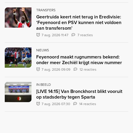
TRANSFERS
Geertruida keert niet terug in Eredivisie:
‘Feyenoord en PSV kunnen niet voldoen
aan transfersom’
7 aug. 2026 11:47
7 reacties
NIEUWS
Feyenoord maakt rugnummers bekend:
onder meer Zechiël krijgt nieuw nummer
7 aug. 2026 09:09
12 reacties
IN BEELD
[LIVE 14:15] Van Bronckhorst blikt vooruit
op stadsderby tegen Sparta
7 aug. 2026 07:30
14 reacties