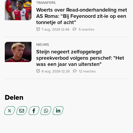
TRANSFERS
Woerts over Read-onderhandeling met
AS Roma: “Bij Feyenoord zit-ie op een
tonnetje of acht”
7 aug. 2026 12:46
5 reacties
NIEUWS
Steijn negeert zelfopgelegd
spreekverbod volgens perschef: "Het
was een jaar van uitersten"
6 aug. 2026 12:26
12 reacties
Delen