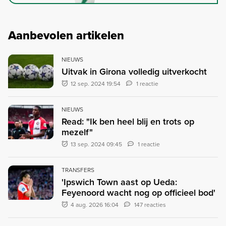
Aanbevolen artikelen
NIEUWS
Uitvak in Girona volledig uitverkocht
12 sep. 2024 19:54
1 reactie
NIEUWS
Read: "Ik ben heel blij en trots op
mezelf"
13 sep. 2024 09:45
1 reactie
TRANSFERS
'Ipswich Town aast op Ueda:
Feyenoord wacht nog op officieel bod'
4 aug. 2026 16:04
147 reacties