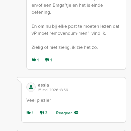
en/of een Braga”tje en het is einde
oefening.
En om nu bij elke post te moeten lezen dat
vP moet “emovendum-men” ivind ik.
Zielig of niet zielig, ik zie het zo.
1
1
assia
15 mei 2026 18:56
Veel plezier
1
3
Reageer