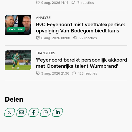
9 aug. 2026 14:14
71 reacties
ANALYSE
RvC Feyenoord mist voetbalexpertise:
opvolging Van Bodegom biedt kans
EXCLUSIEF
8 aug. 2026 08:08
22 reacties
TRANSFERS
'Feyenoord bereikt persoonlijk akkoord
met Oostenrijks talent Wurmbrand'
3 aug. 2026 21:36
123 reacties
Delen