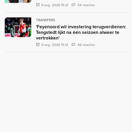
9 aug. 2026 15:21
54 reacties
TRANSFERS
'Feyenoord wil investering terugverdienen:
Tengstedt lijkt na één seizoen alweer te
vertrekken'
9 aug. 2026 15:12
46 reacties