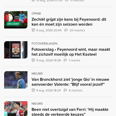
10 aug. 2026 07:00
0 reacties
OPINIE
Zechiël grijpt zijn kans bij Feyenoord: dit
kan én moet zijn seizoen worden
EXCLUSIEF
9 aug. 2026 20:44
20 reacties
FOTOVERSLAGEN
Fotoverslag • Feyenoord wint, maar maakt
het zichzelf moeilijk op Het Kasteel
9 aug. 2026 19:08
1 reactie
NIEUWS
Van Bronckhorst ziet 'jonge Gio' in nieuwe
aanvoerder Valente: "Blijf vooral jezelf"
9 aug. 2026 18:24
6 reacties
NIEUWS
Been niet overtuigd van Ferri: ‘Hij maakte
steeds de verkeerde keuzes"