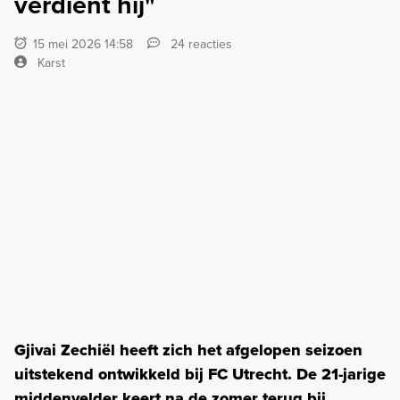
verdient hij"
15 mei 2026 14:58
24 reacties
Karst
Gjivai Zechiël heeft zich het afgelopen seizoen
uitstekend ontwikkeld bij FC Utrecht. De 21-jarige
middenvelder keert na de zomer terug bij