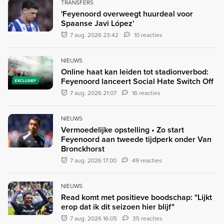
TRANSFERS
'Feyenoord overweegt huurdeal voor
Spaanse Javi López'
7 aug. 2026 23:42
10 reacties
NIEUWS
Online haat kan leiden tot stadionverbod:
Feyenoord lanceert Social Hate Switch Off
EXCLUSIEF
7 aug. 2026 21:07
16 reacties
NIEUWS
Vermoedelijke opstelling • Zo start
Feyenoord aan tweede tijdperk onder Van
Bronckhorst
7 aug. 2026 17:00
49 reacties
NIEUWS
Read komt met positieve boodschap: "Lijkt
erop dat ik dit seizoen hier blijf"
7 aug. 2026 16:05
35 reacties