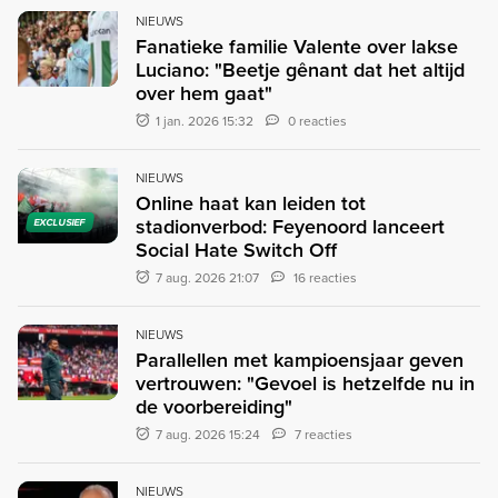
NIEUWS
Fanatieke familie Valente over lakse
Luciano: "Beetje gênant dat het altijd
over hem gaat"
1 jan. 2026 15:32
0 reacties
NIEUWS
Online haat kan leiden tot
stadionverbod: Feyenoord lanceert
EXCLUSIEF
Social Hate Switch Off
7 aug. 2026 21:07
16 reacties
NIEUWS
Parallellen met kampioensjaar geven
vertrouwen: "Gevoel is hetzelfde nu in
de voorbereiding"
7 aug. 2026 15:24
7 reacties
NIEUWS