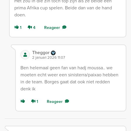
Het zou in die zin toch top zijn als ze beide een
prima Afrika cup spelen. Beide dan van de hand
doen.
1
4
Reageer
Theggor
2 januari 2026 11:07
Ben helemaal geen fan van hadj moussa.. we
moeten echt weer een sinisterra/paixao hebben
in de team. Borges gaat dat ook niet redden
denk ik
1
Reageer