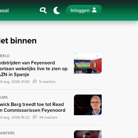
pool
Inloggen
et binnen
 BEELD
dstrijden van Feyenoord
ortaan wekelijks live te zien op
ZN in Spanje
6 aug. 2026 21:50
5 reacties
EUWS
wick Barg treedt toe tot Raad
n Commissarissen Feyenoord
6 aug. 2026 15:22
34 reacties
ANSFERS