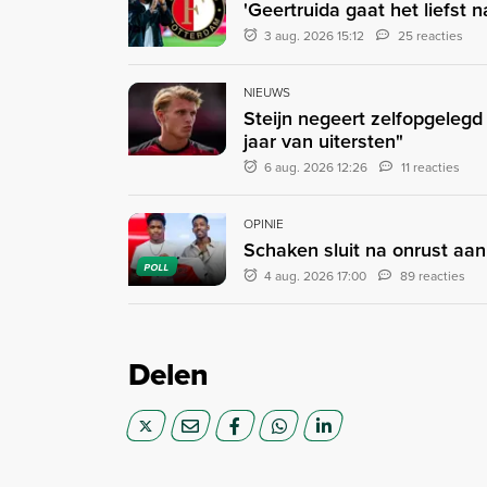
'Geertruida gaat het liefst 
3 aug. 2026 15:12
25 reacties
NIEUWS
Steijn negeert zelfopgeleg
jaar van uitersten"
6 aug. 2026 12:26
11 reacties
OPINIE
Schaken sluit na onrust aan
POLL
4 aug. 2026 17:00
89 reacties
Delen