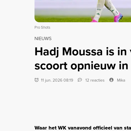
Pro Shots
NIEUWS
Hadj Moussa is in
scoort opnieuw in
11 jun. 2026 08:19
12 reacties
Mika
Waar het WK vanavond officieel van st