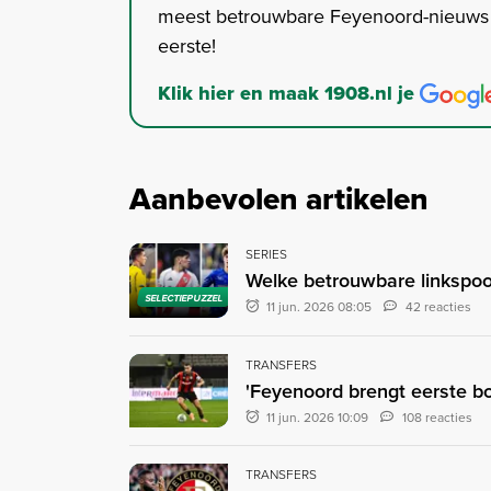
meest betrouwbare Feyenoord-nieuws s
eerste!
Klik hier en maak 1908.nl je
Aanbevolen artikelen
SERIES
Welke betrouwbare linkspoo
SELECTIEPUZZEL
11 jun. 2026 08:05
42 reacties
TRANSFERS
'Feyenoord brengt eerste bo
11 jun. 2026 10:09
108 reacties
TRANSFERS