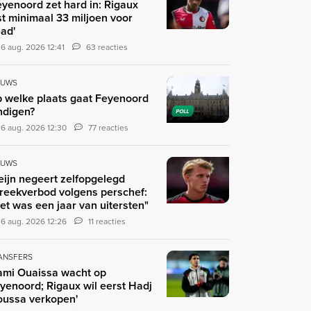
eyenoord zet hard in: Rigaux
st minimaal 33 miljoen voor
ad'
6 aug. 2026 12:41
63 reacties
EUWS
 welke plaats gaat Feyenoord
ndigen?
POLL
6 aug. 2026 12:30
77 reacties
EUWS
eijn negeert zelfopgelegd
reekverbod volgens perschef:
et was een jaar van uitersten"
6 aug. 2026 12:26
11 reacties
ANSFERS
ami Ouaissa wacht op
yenoord; Rigaux wil eerst Hadj
ussa verkopen'