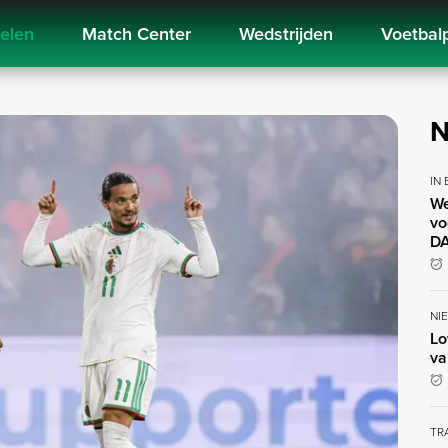
kelen
Match Center
Wedstrijden
Voetbal
N
IN
We
vo
DA
NI
Lo
va
TR