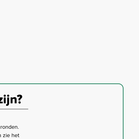
zijn?
gronden.
 zie het