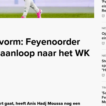
'F
ei
Re
NI
Op
 vorm: Feyenoorder
ei
 aanloop naar het WK
NI
St
sp
"H
TR
'S
Fe
Mo
art gaat, heeft Anis Hadj Moussa nog een