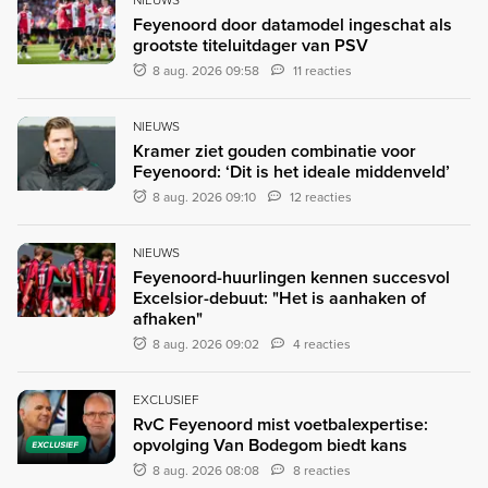
NIEUWS
Feyenoord door datamodel ingeschat als
grootste titeluitdager van PSV
8 aug. 2026 09:58
11 reacties
NIEUWS
Kramer ziet gouden combinatie voor
Feyenoord: ‘Dit is het ideale middenveld’
8 aug. 2026 09:10
12 reacties
NIEUWS
Feyenoord-huurlingen kennen succesvol
Excelsior-debuut: "Het is aanhaken of
afhaken"
8 aug. 2026 09:02
4 reacties
EXCLUSIEF
RvC Feyenoord mist voetbalexpertise:
opvolging Van Bodegom biedt kans
EXCLUSIEF
8 aug. 2026 08:08
8 reacties