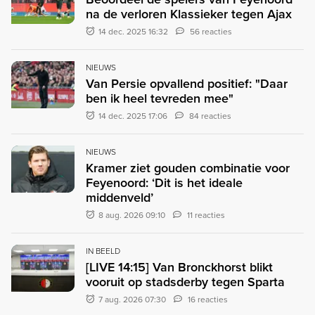
na de verloren Klassieker tegen Ajax
14 dec. 2025 16:32
56 reacties
NIEUWS
Van Persie opvallend positief: "Daar
ben ik heel tevreden mee"
14 dec. 2025 17:06
84 reacties
NIEUWS
Kramer ziet gouden combinatie voor
Feyenoord: ‘Dit is het ideale
middenveld’
8 aug. 2026 09:10
11 reacties
IN BEELD
[LIVE 14:15] Van Bronckhorst blikt
vooruit op stadsderby tegen Sparta
7 aug. 2026 07:30
16 reacties