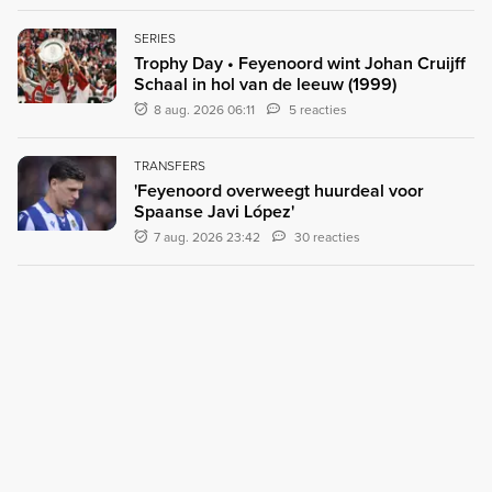
SERIES
Trophy Day • Feyenoord wint Johan Cruijff
Schaal in hol van de leeuw (1999)
8 aug. 2026 06:11
5 reacties
TRANSFERS
'Feyenoord overweegt huurdeal voor
Spaanse Javi López'
7 aug. 2026 23:42
30 reacties