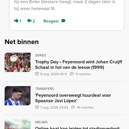
hij een flinke blessure heegt, maar 2 dagen later is
hij weer helemaal fit.
1
2
Reageer
Net binnen
SERIES
Trophy Day • Feyenoord wint Johan Cruijff
Schaal in hol van de leeuw (1999)
8 aug. 2026 06:11
5 reacties
TRANSFERS
'Feyenoord overweegt huurdeal voor
Spaanse Javi López'
7 aug. 2026 23:42
15 reacties
NIEUWS
Online haat kan leiden tot stadionverbod: