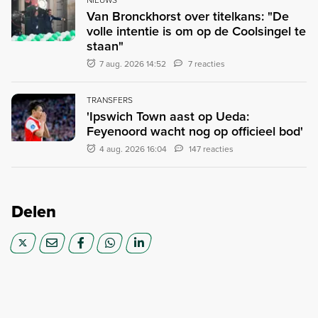
Van Bronckhorst over titelkans: "De
volle intentie is om op de Coolsingel te
staan"
7 aug. 2026 14:52
7 reacties
TRANSFERS
'Ipswich Town aast op Ueda:
Feyenoord wacht nog op officieel bod'
4 aug. 2026 16:04
147 reacties
Delen