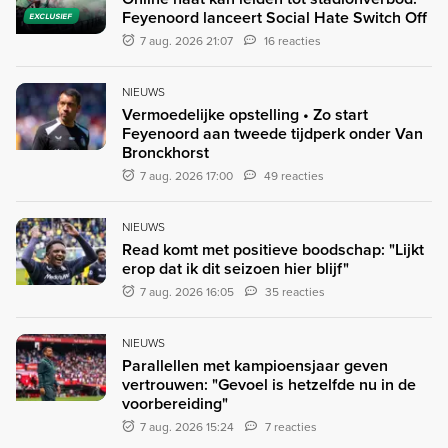
Feyenoord lanceert Social Hate Switch Off
EXCLUSIEF
7 aug. 2026 21:07
16 reacties
NIEUWS
Vermoedelijke opstelling • Zo start
Feyenoord aan tweede tijdperk onder Van
Bronckhorst
7 aug. 2026 17:00
49 reacties
NIEUWS
Read komt met positieve boodschap: "Lijkt
erop dat ik dit seizoen hier blijf"
7 aug. 2026 16:05
35 reacties
NIEUWS
Parallellen met kampioensjaar geven
vertrouwen: "Gevoel is hetzelfde nu in de
voorbereiding"
7 aug. 2026 15:24
7 reacties