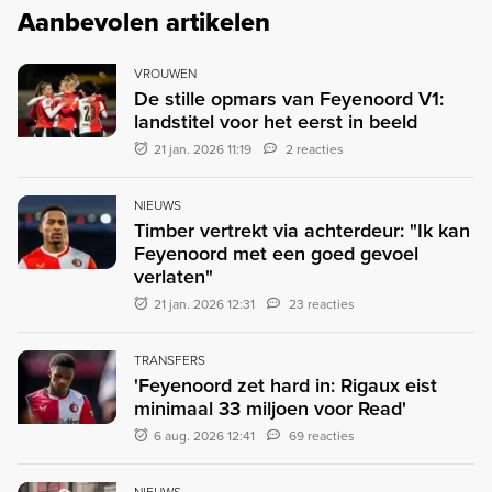
Aanbevolen artikelen
VROUWEN
De stille opmars van Feyenoord V1:
landstitel voor het eerst in beeld
21 jan. 2026 11:19
2 reacties
NIEUWS
Timber vertrekt via achterdeur: "Ik kan
Feyenoord met een goed gevoel
verlaten"
21 jan. 2026 12:31
23 reacties
TRANSFERS
'Feyenoord zet hard in: Rigaux eist
minimaal 33 miljoen voor Read'
6 aug. 2026 12:41
69 reacties
NIEUWS