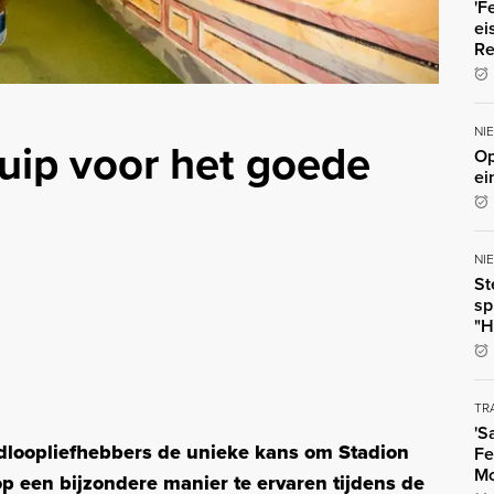
'F
ei
Re
NI
uip voor het goede
Op
ei
NI
St
sp
"H
TR
'S
dloopliefhebbers de unieke kans om Stadion
Fe
Mo
op een bijzondere manier te ervaren tijdens de