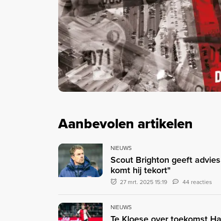
Aanbevolen artikelen
NIEUWS
Scout Brighton geeft advies
komt hij tekort"
27 mrt. 2025 15:19
44 reacties
NIEUWS
Te Kloese over toekomst Har