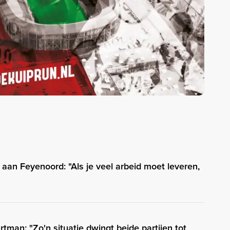
 aan Feyenoord: "Als je veel arbeid moet leveren,
tman: "Zo'n situatie dwingt beide partijen tot