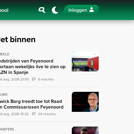
pool
Inloggen
et binnen
 BEELD
dstrijden van Feyenoord
ortaan wekelijks live te zien op
ZN in Spanje
6 aug. 2026 21:50
5 reacties
EUWS
wick Barg treedt toe tot Raad
n Commissarissen Feyenoord
6 aug. 2026 15:22
34 reacties
ANSFERS