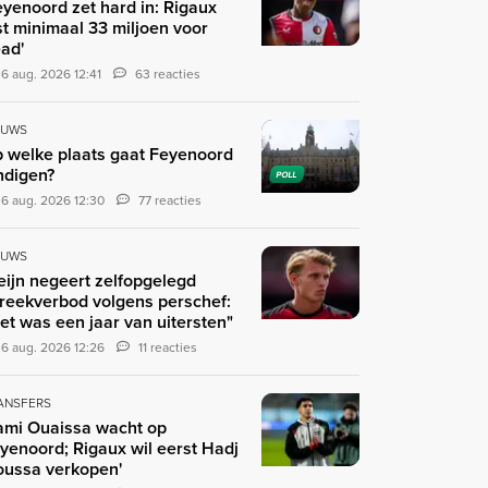
eyenoord zet hard in: Rigaux
st minimaal 33 miljoen voor
ad'
6 aug. 2026 12:41
63 reacties
EUWS
 welke plaats gaat Feyenoord
ndigen?
POLL
6 aug. 2026 12:30
77 reacties
EUWS
eijn negeert zelfopgelegd
reekverbod volgens perschef:
et was een jaar van uitersten"
6 aug. 2026 12:26
11 reacties
ANSFERS
ami Ouaissa wacht op
yenoord; Rigaux wil eerst Hadj
ussa verkopen'