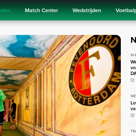
kelen
Match Center
Wedstrijden
Voetbal
N
IN
We
vo
DA
NI
Lo
va
TR