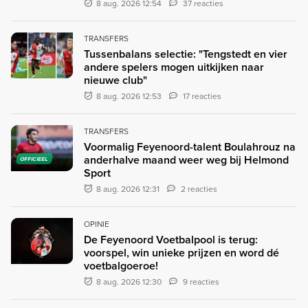
8 aug. 2026 12:54
37 reacties
TRANSFERS
Tussenbalans selectie: "Tengstedt en vier
andere spelers mogen uitkijken naar
nieuwe club"
8 aug. 2026 12:53
17 reacties
TRANSFERS
Voormalig Feyenoord-talent Boulahrouz na
anderhalve maand weer weg bij Helmond
OFFICIEEL
Sport
8 aug. 2026 12:31
2 reacties
OPINIE
De Feyenoord Voetbalpool is terug:
voorspel, win unieke prijzen en word dé
voetbalgoeroe!
8 aug. 2026 12:30
9 reacties