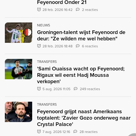
Feyenoord Onder 21
28 feb. 2026 16:42
2 reacties
NIEUWS
Groningen-talent wijst Feyenoord de
deur: "Ze wilden me wel hebben"
28 feb. 2026 18:48
6 reacties
TRANSFERS
'Sami Ouaissa wacht op Feyenoord;
Rigaux wil eerst Hadj Moussa
verkopen'
5 aug. 2026 11:05
249 reacties
TRANSFERS
Feyenoord grijpt naast Amerikaans
toptalent: 'Zavier Gozo onderweg naar
Crystal Palace'
7 aug. 2026 12:16
28 reacties