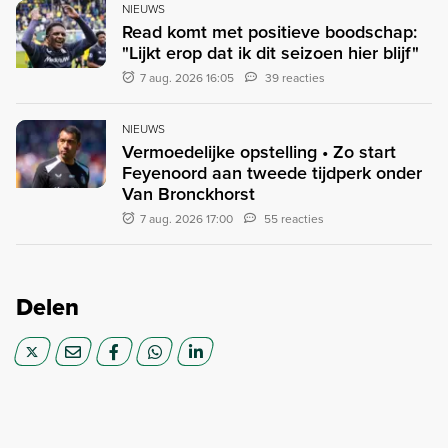
NIEUWS
Read komt met positieve boodschap:
"Lijkt erop dat ik dit seizoen hier blijf"
7 aug. 2026 16:05
39 reacties
NIEUWS
Vermoedelijke opstelling • Zo start
Feyenoord aan tweede tijdperk onder
Van Bronckhorst
7 aug. 2026 17:00
55 reacties
Delen