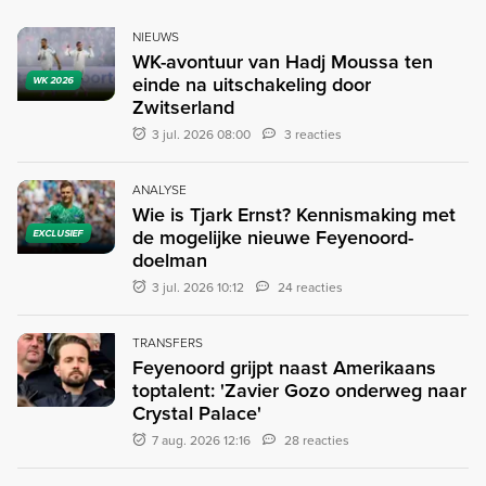
NIEUWS
WK-avontuur van Hadj Moussa ten
einde na uitschakeling door
WK 2026
Zwitserland
3 jul. 2026 08:00
3 reacties
ANALYSE
Wie is Tjark Ernst? Kennismaking met
de mogelijke nieuwe Feyenoord-
EXCLUSIEF
doelman
3 jul. 2026 10:12
24 reacties
TRANSFERS
Feyenoord grijpt naast Amerikaans
toptalent: 'Zavier Gozo onderweg naar
Crystal Palace'
7 aug. 2026 12:16
28 reacties