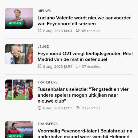
NIEUWS
Luciano Valente wordt nieuwe aanvoerder
van Feyenoord dit seizoen
OFFICIEEL
8 aug. 2026 14:04
65 reacties
JEUGD
Feyenoord O21 veegt leeftijdsgenoten Real
Madrid van de mat in oefenduel
8 aug. 2026 12:54
37 reacties
TRANSFERS
Tussenbalans selectie: "Tengstedt en vier
andere spelers mogen uitkijken naar
nieuwe club"
8 aug. 2026 12:53
22 reacties
TRANSFERS
Voormalig Feyenoord-talent Boulahrouz na
anderhalve maand weer weg bij Helmond
OFFICIEEL