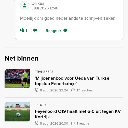
Drikus
3 juli 2026 12:46
Moeilijk om goed nederlands te schrijven zeker.
1
Reageer
Net binnen
TRANSFERS
'Miljoenenbod voor Ueda van Turkse
topclub Fenerbahçe'
8 aug. 2026 23:24
17 reacties
JEUGD
Feyenoord O19 haalt met 6-0 uit tegen KV
Kortrijk
8 aug. 2026 20:30
1 reactie