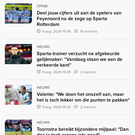
OPINIE
Deel jouw cijfers uit aan de spelers van
Feyenoord na de zege op Sparta
Rotterdam
9 aug. 2026 15:06
10 reacties
NIEUWS
Sparta-trainer verzucht na afgekeurde
gelijkmaker: “Vandaag staan we aan de
verkeerde kant”
9 aug. 2026 15:05
2 reacties
NIEUWS
Valente: "We doen het onszelf aan, maar
het is toch lekker om die punten te pakken"
9 aug. 2026 15:02
2 reacties
NIEUWS
Toornstra bereikt bijzondere mijlpaal: "Dan
doe je toch ergens iets goed"