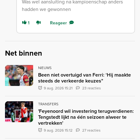
Was wel aansluiting na kampioenschap anders
hadden we gewonnen
1
Reageer
Net binnen
NIEUWS
Been niet overtuigd van Ferri: ‘Hij maakte
steeds de verkeerde keuzes"
9 aug. 2026 15:21
23 reacties
TRANSFERS
'Feyenoord wil investering terugverdienen:
Tengstedt lijkt na één seizoen alweer te
vertrekken'
9 aug. 2026 15:12
27 reacties