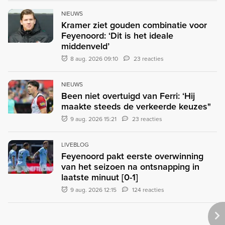
NIEUWS
Kramer ziet gouden combinatie voor
Feyenoord: ‘Dit is het ideale
middenveld’
8 aug. 2026 09:10
23 reacties
NIEUWS
Been niet overtuigd van Ferri: ‘Hij
maakte steeds de verkeerde keuzes"
9 aug. 2026 15:21
23 reacties
LIVEBLOG
Feyenoord pakt eerste overwinning
van het seizoen na ontsnapping in
laatste minuut [0-1]
9 aug. 2026 12:15
124 reacties