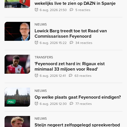
wekelijks live te zien op DAZN in Spanje
6 aug. 2026 21:50
5 reacties
NIEUWS
Lowick Barg treedt toe tot Raad van
Commissarissen Feyenoord
6 aug. 2026 15:22
34 reacties
TRANSFERS
'Feyenoord zet hard in: Rigaux eist
minimaal 33 miljoen voor Read'
6 aug. 2026 12:41
63 reacties
NIEUWS
Op welke plaats gaat Feyenoord eindigen?
POLL
6 aug. 2026 12:30
77 reacties
NIEUWS
Steijn negeert zelfopgelegd spreekverbod