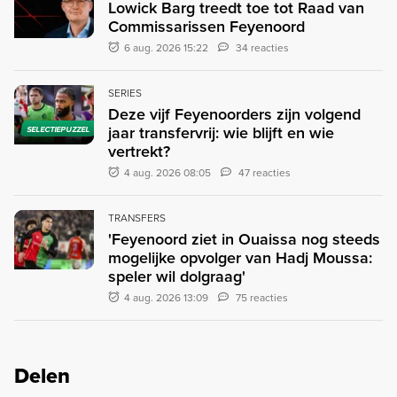
Lowick Barg treedt toe tot Raad van
Commissarissen Feyenoord
6 aug. 2026 15:22
34 reacties
SERIES
Deze vijf Feyenoorders zijn volgend
jaar transfervrij: wie blijft en wie
SELECTIEPUZZEL
vertrekt?
4 aug. 2026 08:05
47 reacties
TRANSFERS
'Feyenoord ziet in Ouaissa nog steeds
mogelijke opvolger van Hadj Moussa:
speler wil dolgraag'
4 aug. 2026 13:09
75 reacties
Delen