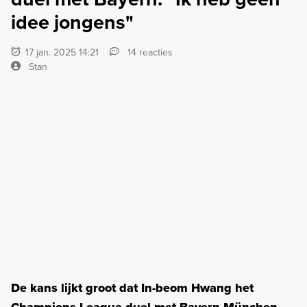
idee jongens"
17 jan. 2025 14:21
14 reacties
Stan
De kans lijkt groot dat In-beom Hwang het
Champions League-duel met Bayern München