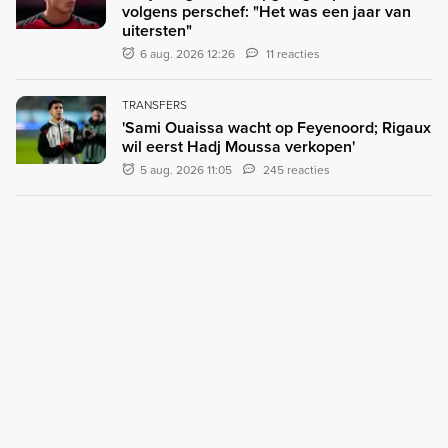
volgens perschef: "Het was een jaar van
uitersten"
6 aug. 2026 12:26
11 reacties
TRANSFERS
'Sami Ouaissa wacht op Feyenoord; Rigaux
wil eerst Hadj Moussa verkopen'
5 aug. 2026 11:05
245 reacties