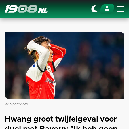
Navigation
VK Sportphoto
Hwang groot twijfelgeval voor
duel met Bayern: "Ik heb geen