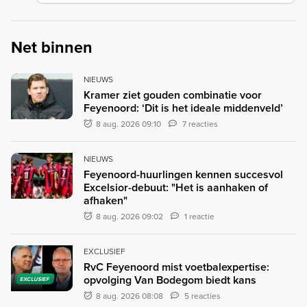
Net binnen
NIEUWS
Kramer ziet gouden combinatie voor
Feyenoord: ‘Dit is het ideale middenveld’
8 aug. 2026 09:10
7 reacties
NIEUWS
Feyenoord-huurlingen kennen succesvol
Excelsior-debuut: "Het is aanhaken of
afhaken"
8 aug. 2026 09:02
1 reactie
EXCLUSIEF
RvC Feyenoord mist voetbalexpertise:
opvolging Van Bodegom biedt kans
EXCLUSIEF
8 aug. 2026 08:08
5 reacties