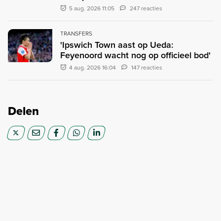
5 aug. 2026 11:05
247 reacties
TRANSFERS
'Ipswich Town aast op Ueda:
Feyenoord wacht nog op officieel bod'
4 aug. 2026 16:04
147 reacties
Delen