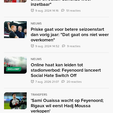
inzetbaar"
9 aug. 2024 14:16
51 reacties
NIEUWS
Priske gaat voor betere seizoenstart
dan vorig jaar: "Dat gaat ons niet weer
overkomen"
9 aug. 2024 14:52
9 reacties
NIEUWS
Online haat kan leiden tot
stadionverbod: Feyenoord lanceert
EXCLUSIEF
Social Hate Switch Off
7 aug. 2026 21:07
20 reacties
TRANSFERS
'Sami Ouaissa wacht op Feyenoord;
Rigaux wil eerst Hadj Moussa
verkopen'