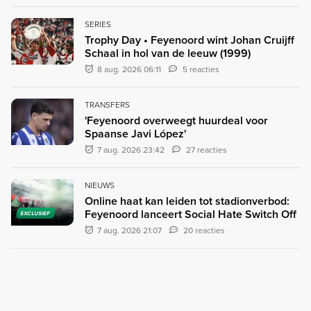
SERIES
Trophy Day • Feyenoord wint Johan Cruijff
Schaal in hol van de leeuw (1999)
8 aug. 2026 06:11
5 reacties
TRANSFERS
'Feyenoord overweegt huurdeal voor
Spaanse Javi López'
7 aug. 2026 23:42
27 reacties
NIEUWS
Online haat kan leiden tot stadionverbod:
Feyenoord lanceert Social Hate Switch Off
EXCLUSIEF
7 aug. 2026 21:07
20 reacties