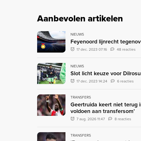
Aanbevolen artikelen
NIEUWS
Feyenoord lijnrecht tegenov
17 dec. 2023 07:16
48 reacties
NIEUWS
Slot licht keuze voor Dilrosu
17 dec. 2023 14:24
6 reacties
TRANSFERS
Geertruida keert niet terug 
voldoen aan transfersom’
7 aug. 2026 11:47
8 reacties
TRANSFERS