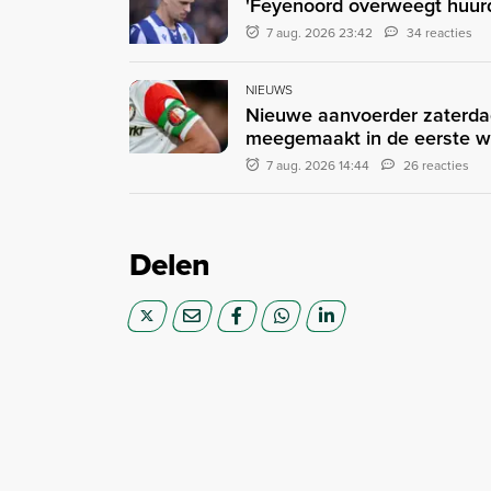
'Feyenoord overweegt huurd
7 aug. 2026 23:42
34 reacties
NIEUWS
Nieuwe aanvoerder zaterda
meegemaakt in de eerste 
7 aug. 2026 14:44
26 reacties
Delen