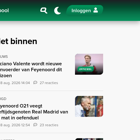
pool
Inloggen
et binnen
EUWS
ciano Valente wordt nieuwe
nvoerder van Feyenoord dit
OFFICIEEL
izoen
8 aug. 2026 14:04
27 reacties
UGD
yenoord O21 veegt
eftijdsgenoten Real Madrid van
 mat in oefenduel
8 aug. 2026 12:54
23 reacties