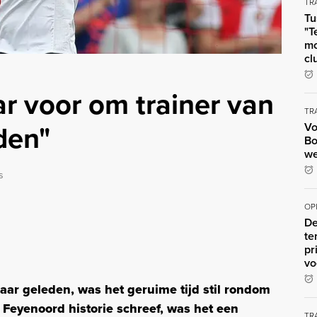
TR
Tu
"T
mo
cl
aar voor om trainer van
TR
den"
Vo
Bo
we
s
OP
De
te
pr
vo
aar geleden, was het geruime tijd stil rondom
 Feyenoord historie schreef, was het een
TR