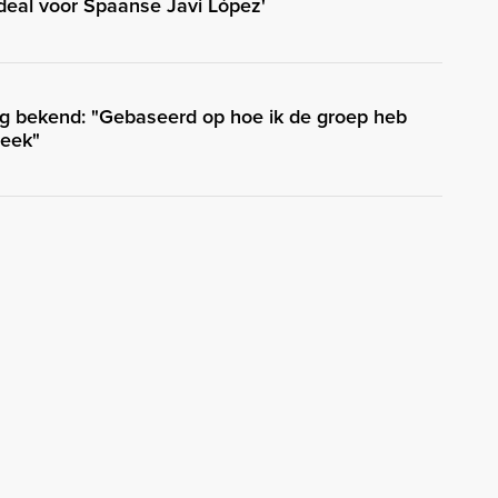
eal voor Spaanse Javi López'
g bekend: "Gebaseerd op hoe ik de groep heb
week"