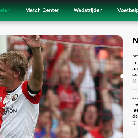
kelen
Match Center
Wedstrijden
Voetbal
N
NI
Lu
aa
se
JE
Fe
le
de