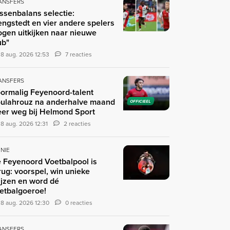
ANSFERS
ssenbalans selectie:
engstedt en vier andere spelers
gen uitkijken naar nieuwe
ub"
8 aug. 2026 12:53
7 reacties
ANSFERS
ormalig Feyenoord-talent
ulahrouz na anderhalve maand
OFFICIEEL
er weg bij Helmond Sport
8 aug. 2026 12:31
2 reacties
INIE
 Feyenoord Voetbalpool is
rug: voorspel, win unieke
ijzen en word dé
etbalgoeroe!
8 aug. 2026 12:30
0 reacties
ANSFERS