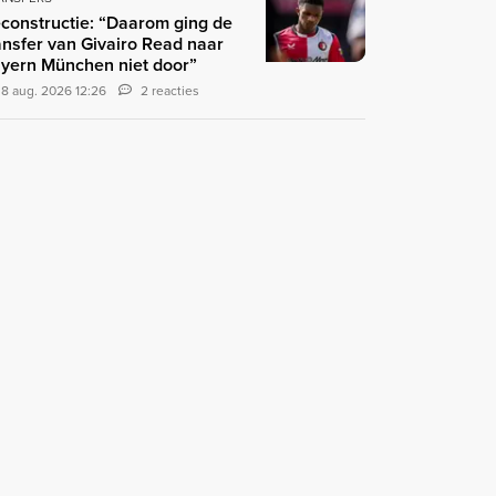
constructie: “Daarom ging de
ansfer van Givairo Read naar
yern München niet door”
8 aug. 2026 12:26
2 reacties