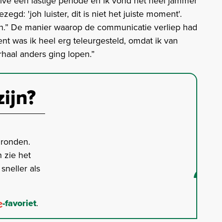
ivé een lastige periode en ik vond het heel jammer
zegd: 'joh luister, dit is niet het juiste moment'.
n.” De manier waarop de communicatie verliep had
 was ik heel erg teleurgesteld, omdat ik van
haal anders ging lopen.”
zijn?
gronden.
 zie het
neller als
-favoriet
.