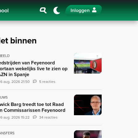
pool
Inloggen
et binnen
 BEELD
dstrijden van Feyenoord
ortaan wekelijks live te zien op
ZN in Spanje
6 aug. 2026 21:50
5 reacties
EUWS
wick Barg treedt toe tot Raad
n Commissarissen Feyenoord
6 aug. 2026 15:22
34 reacties
ANSFERS