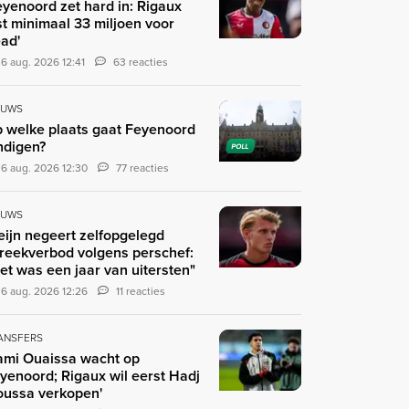
eyenoord zet hard in: Rigaux
st minimaal 33 miljoen voor
ad'
6 aug. 2026 12:41
63 reacties
EUWS
 welke plaats gaat Feyenoord
ndigen?
POLL
6 aug. 2026 12:30
77 reacties
EUWS
eijn negeert zelfopgelegd
reekverbod volgens perschef:
et was een jaar van uitersten"
6 aug. 2026 12:26
11 reacties
ANSFERS
ami Ouaissa wacht op
yenoord; Rigaux wil eerst Hadj
ussa verkopen'