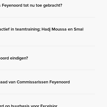
s Feyenoord tot nu toe gebracht?
actief in teamtraining; Hadj Moussa en Smal
oord eindigen?
 Raad van Commissarissen Feyenoord
rd op huurbasis voor Excelsior