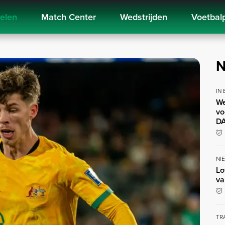
kelen
Match Center
Wedstrijden
Voetbal
N
IN
We
vo
DA
NI
Lo
va
TR