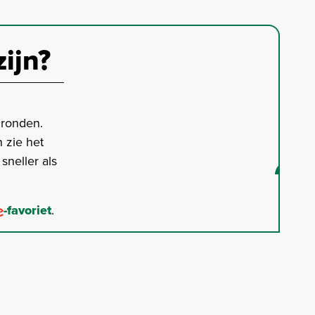
zijn?
gronden.
 zie het
neller als
-favoriet
.