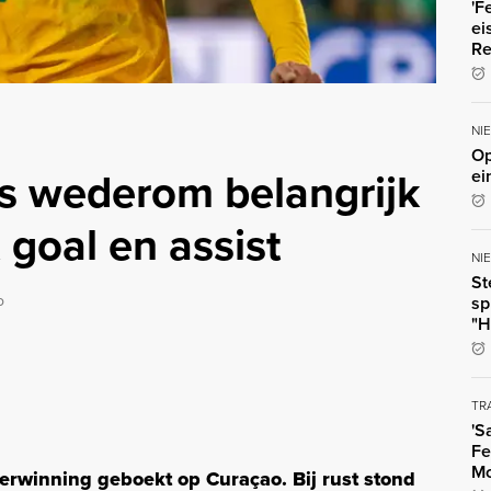
'F
ei
Re
NI
Op
os wederom belangrijk
ei
 goal en assist
NI
St
o
sp
"H
TR
'S
Fe
Mo
verwinning geboekt op Curaçao. Bij rust stond