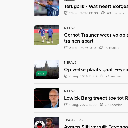
Terugblik • Wat heeft Borge
31 mrt. 2026 08:33
48 reacties
NIEUWS
Gernot Trauner weer volop 
trainen apart
31 mrt. 2026 13:18
10 reacties
NIEUWS
Op welke plaats gaat Feyen
POLL
6 aug. 2026 12:30
77 reacties
NIEUWS
Lowick Barg treedt toe tot
6 aug. 2026 15:22
34 reacties
TRANSFERS
Aymen Sliti verruilt Feyenoo