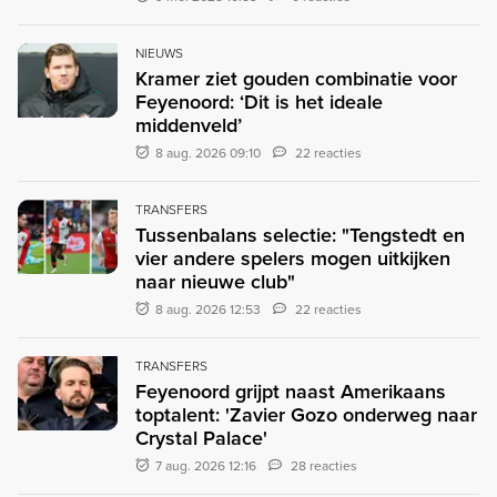
NIEUWS
Kramer ziet gouden combinatie voor
Feyenoord: ‘Dit is het ideale
middenveld’
8 aug. 2026 09:10
22 reacties
TRANSFERS
Tussenbalans selectie: "Tengstedt en
vier andere spelers mogen uitkijken
naar nieuwe club"
8 aug. 2026 12:53
22 reacties
TRANSFERS
Feyenoord grijpt naast Amerikaans
toptalent: 'Zavier Gozo onderweg naar
Crystal Palace'
7 aug. 2026 12:16
28 reacties