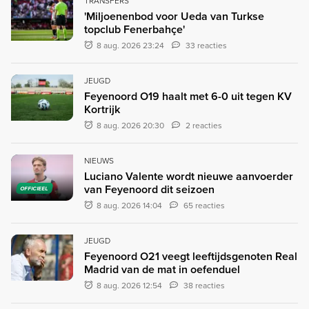
TRANSFERS
'Miljoenenbod voor Ueda van Turkse
topclub Fenerbahçe'
8 aug. 2026 23:24
33 reacties
JEUGD
Feyenoord O19 haalt met 6-0 uit tegen KV
Kortrijk
8 aug. 2026 20:30
2 reacties
NIEUWS
Luciano Valente wordt nieuwe aanvoerder
van Feyenoord dit seizoen
OFFICIEEL
8 aug. 2026 14:04
65 reacties
JEUGD
Feyenoord O21 veegt leeftijdsgenoten Real
Madrid van de mat in oefenduel
8 aug. 2026 12:54
38 reacties