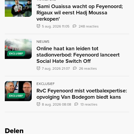
'Sami Ouaissa wacht op Feyenoord;
Rigaux wil eerst Hadj Moussa
verkopen'
5 aug. 2026 11:05
248 reacties
NIEUWS
Online haat kan leiden tot
stadionverbod: Feyenoord lanceert
EXCLUSIEF
Social Hate Switch Off
7 aug. 2026 21:07
26 reacties
EXCLUSIEF
RvC Feyenoord mist voetbalexpertise:
opvolging Van Bodegom biedt kans
EXCLUSIEF
8 aug. 2026 08:08
13 reacties
Delen