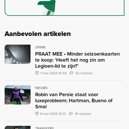
Aanbevolen artikelen
OPINIE
PRAAT MEE • Minder seizoenkaarten
te koop: ‘Heeft het nog zin om
Legioen-lid te zijn?’
7 mei 2025 14:33
52 reacties
NIEUWS
Robin van Persie staat voor
luxeprobleem; Hartman, Bueno of
Smal
8 mei 2025 12:13
19 reacties
TRANSFERS