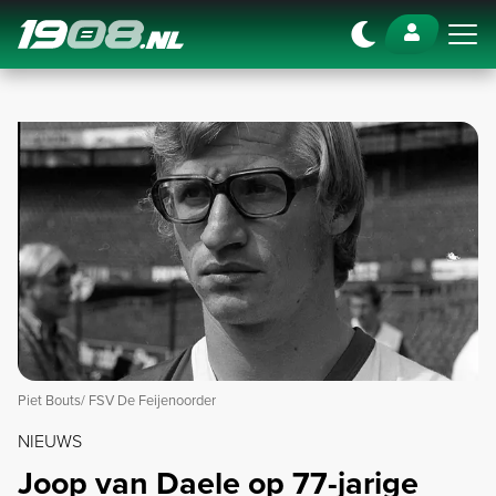
Navigation
Piet Bouts/ FSV De Feijenoorder
NIEUWS
Joop van Daele op 77-jarige