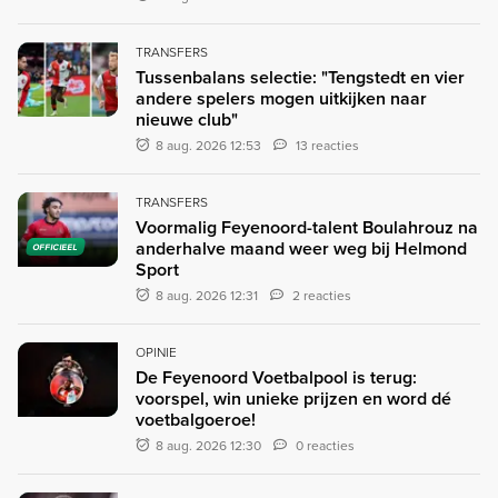
TRANSFERS
Tussenbalans selectie: "Tengstedt en vier
andere spelers mogen uitkijken naar
nieuwe club"
8 aug. 2026 12:53
13 reacties
TRANSFERS
Voormalig Feyenoord-talent Boulahrouz na
anderhalve maand weer weg bij Helmond
OFFICIEEL
Sport
8 aug. 2026 12:31
2 reacties
OPINIE
De Feyenoord Voetbalpool is terug:
voorspel, win unieke prijzen en word dé
voetbalgoeroe!
8 aug. 2026 12:30
0 reacties