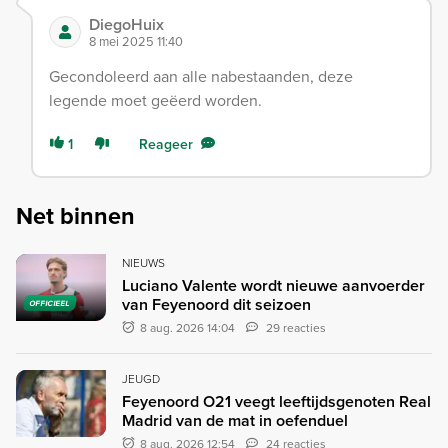
DiegoHuix
8 mei 2025 11:40
Gecondoleerd aan alle nabestaanden, deze
legende moet geëerd worden.
1
Reageer
Net binnen
NIEUWS
Luciano Valente wordt nieuwe aanvoerder
van Feyenoord dit seizoen
OFFICIEEL
8 aug. 2026 14:04
29 reacties
JEUGD
Feyenoord O21 veegt leeftijdsgenoten Real
Madrid van de mat in oefenduel
8 aug. 2026 12:54
24 reacties