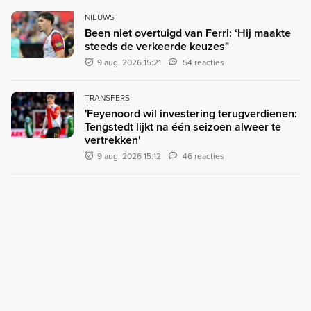
NIEUWS
Been niet overtuigd van Ferri: ‘Hij maakte
steeds de verkeerde keuzes"
9 aug. 2026 15:21
54 reacties
TRANSFERS
'Feyenoord wil investering terugverdienen:
Tengstedt lijkt na één seizoen alweer te
vertrekken'
9 aug. 2026 15:12
46 reacties