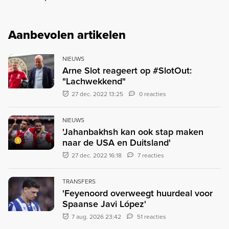
Aanbevolen artikelen
NIEUWS
Arne Slot reageert op #SlotOut:
"Lachwekkend"
27 dec. 2022 13:25
0 reacties
NIEUWS
'Jahanbakhsh kan ook stap maken
naar de USA en Duitsland'
27 dec. 2022 16:18
7 reacties
TRANSFERS
'Feyenoord overweegt huurdeal voor
Spaanse Javi López'
7 aug. 2026 23:42
51 reacties