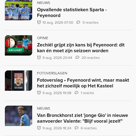
NIEUWS
Opvallende statistieken Sparta -
Feyenoord
10 aug. 2026 07:00
0 reacties
OPINIE
Zechiël grijpt zijn kans bij Feyenoord: dit
kan én moet zijn seizoen worden
EXCLUSIEF
9 aug. 2026 20:44
20 reacties
FOTOVERSLAGEN
Fotoverslag • Feyenoord wint, maar maakt
het zichzelf moeilijk op Het Kasteel
9 aug. 2026 19:08
1 reactie
NIEUWS
Van Bronckhorst ziet 'jonge Gio' in nieuwe
aanvoerder Valente: "Blijf vooral jezelf"
9 aug. 2026 18:24
6 reacties