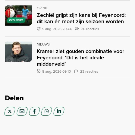
OPINIE
Zechiël grijpt zijn kans bij Feyenoord:
dit kan én moet zijn seizoen worden
EXCLUSIEF
9 aug. 2026 20:44
20 reacties
NIEUWS
Kramer ziet gouden combinatie voor
Feyenoord: ‘Dit is het ideale
middenveld’
8 aug. 2026 09:10
23 reacties
Delen