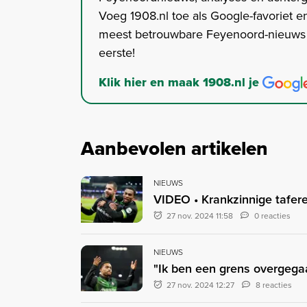
Voeg 1908.nl toe als Google-favoriet en
meest betrouwbare Feyenoord-nieuws s
eerste!
Klik hier en maak 1908.nl je
Aanbevolen artikelen
NIEUWS
VIDEO • Krankzinnige tafere
27 nov. 2024 11:58
0 reacties
NIEUWS
"Ik ben een grens overgegaa
27 nov. 2024 12:27
8 reacties