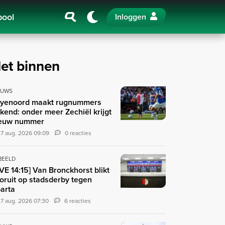
pool
Inloggen
et binnen
EUWS
yenoord maakt rugnummers
kend: onder meer Zechiël krijgt
euw nummer
7 aug. 2026 09:09
0 reacties
 BEELD
IVE 14:15] Van Bronckhorst blikt
oruit op stadsderby tegen
arta
7 aug. 2026 07:30
6 reacties