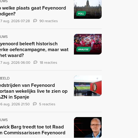
EUWS
 welke plaats gaat Feyenoord
ndigen?
POLL
7 aug. 2026 07:28
90 reacties
EUWS
yenoord beleeft historisch
erke oefencampagne, maar wat
ANALYSE
 het waard?
7 aug. 2026 06:00
18 reacties
 BEELD
dstrijden van Feyenoord
ortaan wekelijks live te zien op
ZN in Spanje
6 aug. 2026 21:50
5 reacties
EUWS
wick Barg treedt toe tot Raad
n Commissarissen Feyenoord