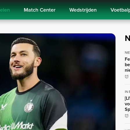
kelen
Match Center
Wedstrijden
Voetbal
N
NI
Fe
be
ni
IN
[L
vo
Sp