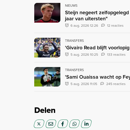
NIEUWS
Steijn negeert zelfopgeleg
jaar van uitersten"
6 aug. 2026 12:26
12 reacties
TRANSFERS
'Givairo Read blijft voorlop
5 aug. 2026 10:25
133 reacties
TRANSFERS
'Sami Ouaissa wacht op Fey
5 aug. 2026 11:05
245 reacties
Delen