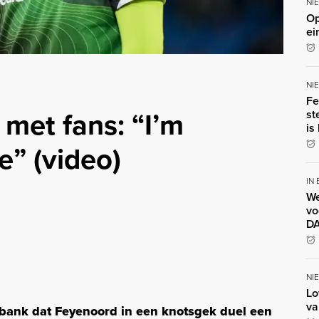
NI
Op
ei
NI
Fe
 met fans: “I’m
st
is
e” (video)
IN
We
vo
DA
NI
Lo
va
 bank dat Feyenoord in een knotsgek duel een