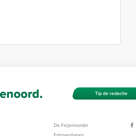
enoord.
Tip de redactie
De Feijenoorder
Fotoverslagen