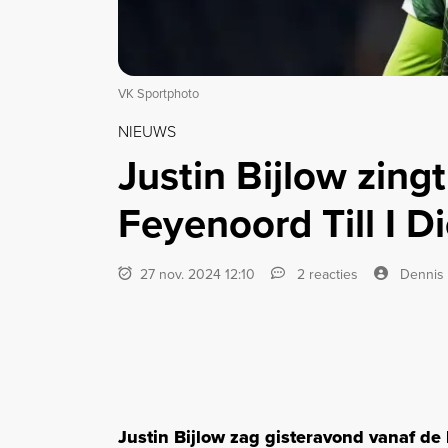
VK Sportphoto
NIEUWS
Justin Bijlow zingt
Feyenoord Till I Di
27 nov. 2024 12:10
2 reacties
Dennis
Justin Bijlow zag gisteravond vanaf de