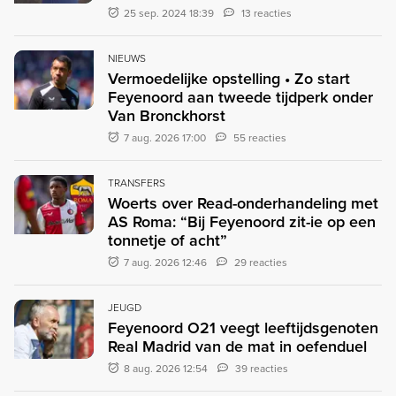
25 sep. 2024 18:39
13 reacties
NIEUWS
Vermoedelijke opstelling • Zo start
Feyenoord aan tweede tijdperk onder
Van Bronckhorst
7 aug. 2026 17:00
55 reacties
TRANSFERS
Woerts over Read-onderhandeling met
AS Roma: “Bij Feyenoord zit-ie op een
tonnetje of acht”
7 aug. 2026 12:46
29 reacties
JEUGD
Feyenoord O21 veegt leeftijdsgenoten
Real Madrid van de mat in oefenduel
8 aug. 2026 12:54
39 reacties