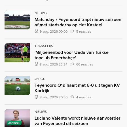
NIEUWS
Matchday • Feyenoord trapt nieuw seizoen
af met stadsderby op Het Kasteel
9 aug. 2026 00:00
5 reacties
TRANSFERS
'Miljoenenbod voor Ueda van Turkse
topclub Fenerbahçe'
8 aug. 2026 23:24
66 reacties
JEUGD
Feyenoord O19 haalt met 6-0 uit tegen KV
Kortrijk
8 aug. 2026 20:30
4 reacties
NIEUWS
Luciano Valente wordt nieuwe aanvoerder
van Feyenoord dit seizoen
OFFICIEEL