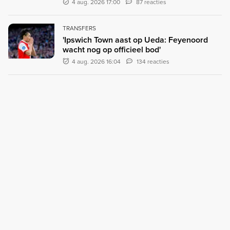
4 aug. 2026 17:00
87 reacties
TRANSFERS
'Ipswich Town aast op Ueda: Feyenoord
wacht nog op officieel bod'
4 aug. 2026 16:04
134 reacties