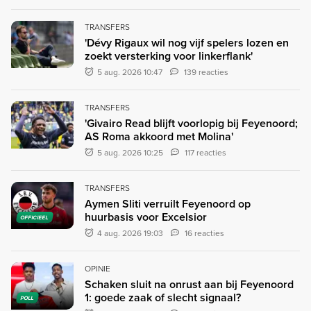
TRANSFERS
'Dévy Rigaux wil nog vijf spelers lozen en
zoekt versterking voor linkerflank'
5 aug. 2026 10:47
139 reacties
TRANSFERS
'Givairo Read blijft voorlopig bij Feyenoord;
AS Roma akkoord met Molina'
5 aug. 2026 10:25
117 reacties
TRANSFERS
Aymen Sliti verruilt Feyenoord op
huurbasis voor Excelsior
OFFICIEEL
4 aug. 2026 19:03
16 reacties
OPINIE
Schaken sluit na onrust aan bij Feyenoord
1: goede zaak of slecht signaal?
POLL