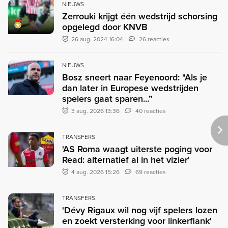
NIEUWS
Zerrouki krijgt één wedstrijd schorsing
opgelegd door KNVB
26 aug. 2024 16:04
26 reacties
NIEUWS
Bosz sneert naar Feyenoord: "Als je
dan later in Europese wedstrijden
spelers gaat sparen...”
3 aug. 2026 13:36
40 reacties
TRANSFERS
'AS Roma waagt uiterste poging voor
Read: alternatief al in het vizier'
4 aug. 2026 15:26
69 reacties
TRANSFERS
'Dévy Rigaux wil nog vijf spelers lozen
en zoekt versterking voor linkerflank'