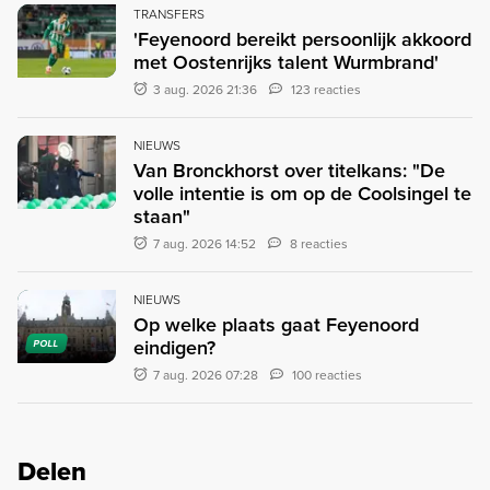
TRANSFERS
'Feyenoord bereikt persoonlijk akkoord
met Oostenrijks talent Wurmbrand'
3 aug. 2026 21:36
123 reacties
NIEUWS
Van Bronckhorst over titelkans: "De
volle intentie is om op de Coolsingel te
staan"
7 aug. 2026 14:52
8 reacties
NIEUWS
Op welke plaats gaat Feyenoord
eindigen?
POLL
7 aug. 2026 07:28
100 reacties
Delen