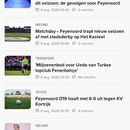
dit seizoen; de gevolgen voor Feyenoord
9 aug. 2026 09:00
0 reacties
NIEUWS
Matchday • Feyenoord trapt nieuw seizoen
af met stadsderby op Het Kasteel
9 aug. 2026 00:00
5 reacties
TRANSFERS
'Miljoenenbod voor Ueda van Turkse
topclub Fenerbahçe'
8 aug. 2026 23:24
66 reacties
JEUGD
Feyenoord O19 haalt met 6-0 uit tegen KV
Kortrijk
8 aug. 2026 20:30
4 reacties
NIEUWS