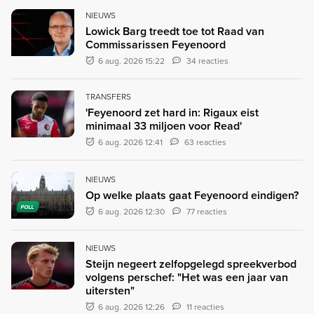
NIEUWS
Lowick Barg treedt toe tot Raad van
Commissarissen Feyenoord
6 aug. 2026 15:22
34 reacties
TRANSFERS
'Feyenoord zet hard in: Rigaux eist
minimaal 33 miljoen voor Read'
6 aug. 2026 12:41
63 reacties
NIEUWS
Op welke plaats gaat Feyenoord eindigen?
POLL
6 aug. 2026 12:30
77 reacties
NIEUWS
Steijn negeert zelfopgelegd spreekverbod
volgens perschef: "Het was een jaar van
uitersten"
6 aug. 2026 12:26
11 reacties