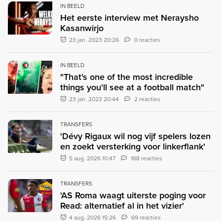
IN BEELD
Het eerste interview met Neraysho
Kasanwirjo
23 jan. 2023 20:26
0 reacties
IN BEELD
"That's one of the most incredible
things you'll see at a football match"
23 jan. 2023 20:44
2 reacties
TRANSFERS
'Dévy Rigaux wil nog vijf spelers lozen
en zoekt versterking voor linkerflank'
5 aug. 2026 10:47
168 reacties
TRANSFERS
'AS Roma waagt uiterste poging voor
Read: alternatief al in het vizier'
4 aug. 2026 15:26
69 reacties