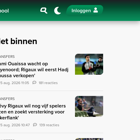
pool
Inloggen
et binnen
ANSFERS
ami Ouaissa wacht op
yenoord; Rigaux wil eerst Hadj
ussa verkopen'
5 aug. 2026 11:05
181 reacties
ANSFERS
évy Rigaux wil nog vijf spelers
zen en zoekt versterking voor
nkerflank'
5 aug. 2026 10:47
139 reacties