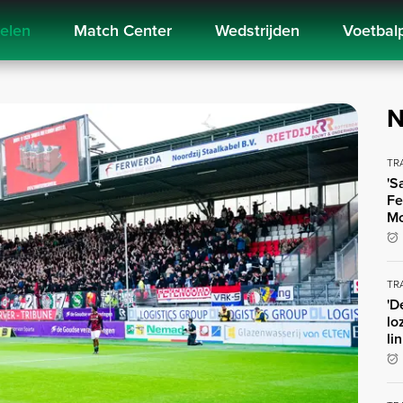
kelen
Match Center
Wedstrijden
Voetbal
N
TR
'S
Fe
Mo
TR
'D
lo
li