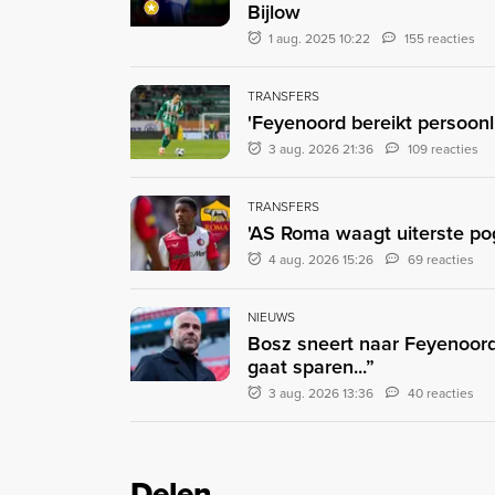
Bijlow
1 aug. 2025 10:22
155 reacties
TRANSFERS
'Feyenoord bereikt persoonl
3 aug. 2026 21:36
109 reacties
TRANSFERS
'AS Roma waagt uiterste pogi
4 aug. 2026 15:26
69 reacties
NIEUWS
Bosz sneert naar Feyenoord:
gaat sparen...”
3 aug. 2026 13:36
40 reacties
Delen