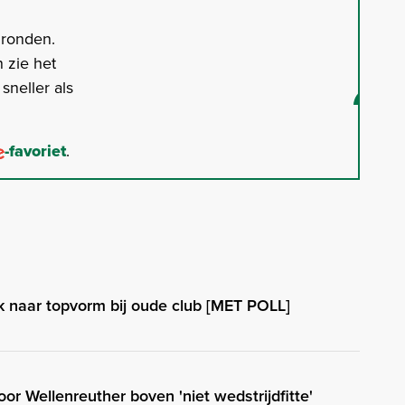
gronden.
 zie het
neller als
-favoriet
.
k naar topvorm bij oude club [MET POLL]
oor Wellenreuther boven 'niet wedstrijdfitte'