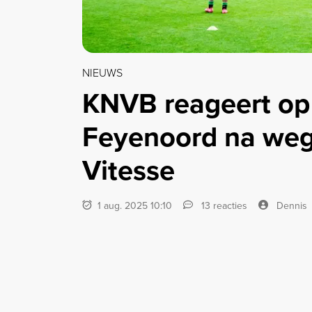
NIEUWS
KNVB reageert op
Feyenoord na wegv
Vitesse
1 aug. 2025 10:10
13 reacties
Dennis