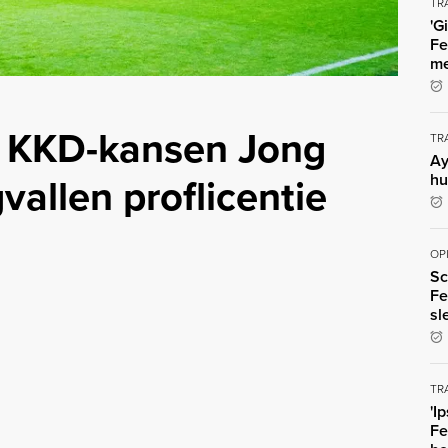
TR
'G
Fe
me
 KKD-kansen Jong
TR
Ay
allen proflicentie
hu
OP
Sc
Fe
sl
TR
'I
Fe