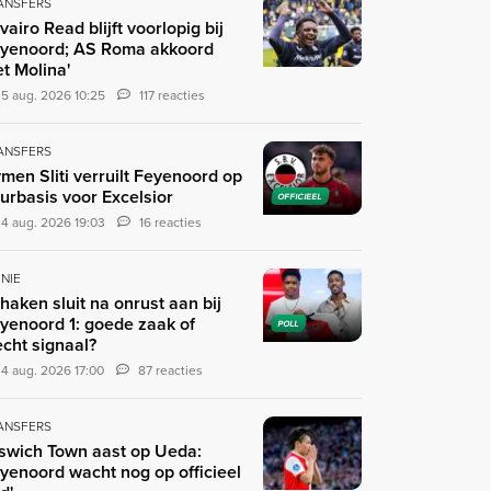
ANSFERS
ivairo Read blijft voorlopig bij
yenoord; AS Roma akkoord
t Molina'
5 aug. 2026 10:25
117 reacties
ANSFERS
men Sliti verruilt Feyenoord op
urbasis voor Excelsior
OFFICIEEL
4 aug. 2026 19:03
16 reacties
INIE
haken sluit na onrust aan bij
yenoord 1: goede zaak of
POLL
echt signaal?
4 aug. 2026 17:00
87 reacties
ANSFERS
pswich Town aast op Ueda:
yenoord wacht nog op officieel