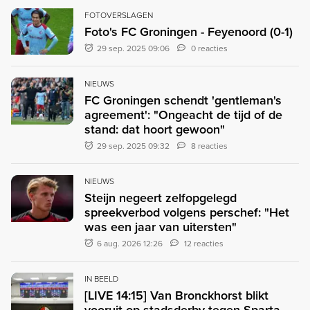
FOTOVERSLAGEN
Foto's FC Groningen - Feyenoord (0-1)
29 sep. 2025 09:06
0 reacties
NIEUWS
FC Groningen schendt 'gentleman's
agreement': "Ongeacht de tijd of de
stand: dat hoort gewoon"
29 sep. 2025 09:32
8 reacties
NIEUWS
Steijn negeert zelfopgelegd
spreekverbod volgens perschef: "Het
was een jaar van uitersten"
6 aug. 2026 12:26
12 reacties
IN BEELD
[LIVE 14:15] Van Bronckhorst blikt
vooruit op stadsderby tegen Sparta