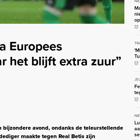
NI
Ma
ni
op
na Europees
TR
'M
 het blijft extra zuur”
Tu
JE
Fe
te
NI
Lu
en bijzondere avond, ondanks de teleurstellende
aa
se
rdediger maakte tegen Real Betis zijn