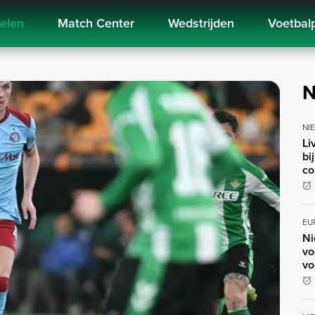
kelen
Match Center
Wedstrijden
Voetbal
N
NI
Li
bi
co
EU
Ni
vo
vo