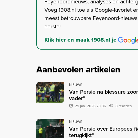
Feyenoordnieuws, analyses en achter
Voeg 1908.nl toe als Google-favoriet en
meest betrouwbare Feyenoord-nieuws s
eerste!
Klik hier en maak 1908.nl je
Aanbevolen artikelen
NIEUWS
Van Persie na blessure zoon 
vader"
29 jan. 2026 23:36
8 reacties
NIEUWS
Van Persie over Europees fi
terugkijkt"