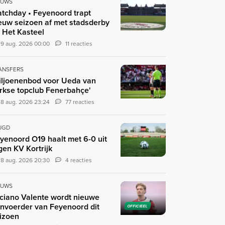
EUWS
tchday • Feyenoord trapt
euw seizoen af met stadsderby
 Het Kasteel
9 aug. 2026 00:00
11 reacties
ANSFERS
iljoenenbod voor Ueda van
rkse topclub Fenerbahçe'
8 aug. 2026 23:24
77 reacties
UGD
yenoord O19 haalt met 6-0 uit
gen KV Kortrijk
8 aug. 2026 20:30
4 reacties
EUWS
ciano Valente wordt nieuwe
nvoerder van Feyenoord dit
OFFICIEEL
izoen