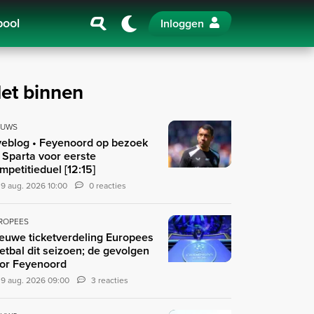
pool
Inloggen
et binnen
EUWS
veblog • Feyenoord op bezoek
j Sparta voor eerste
mpetitieduel [12:15]
9 aug. 2026 10:00
0 reacties
ROPEES
euwe ticketverdeling Europees
etbal dit seizoen; de gevolgen
or Feyenoord
9 aug. 2026 09:00
3 reacties