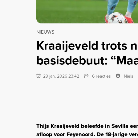
NIEUWS
Kraaijeveld trots 
basisdebuut: “Maar
29 jan. 2026 23:42
6 reacties
Niels
Thijs Kraaijeveld beleefde in Sevilla e
afloop voor Feyenoord. De 18-jarige ve