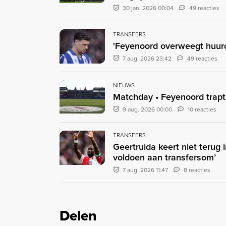
30 jan. 2026 00:04
49 reacties
TRANSFERS
'Feyenoord overweegt huurd
7 aug. 2026 23:42
49 reacties
NIEUWS
Matchday • Feyenoord trapt
9 aug. 2026 00:00
10 reacties
TRANSFERS
Geertruida keert niet terug 
voldoen aan transfersom’
7 aug. 2026 11:47
8 reacties
Delen