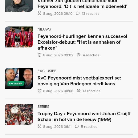
Kramer ziet gouden combinatie voor
Feyenoord: ‘Dit is het ideale middenveld’
8 aug. 2026 09:10
13 reacties
NIEUWS
Feyenoord-huurlingen kennen succesvol
Excelsior-debuut: "Het is aanhaken of
afhaken"
8 aug. 2026 09:02
4 reacties
EXCLUSIEF
RvC Feyenoord mist voetbalexpertise:
opvolging Van Bodegom biedt kans
EXCLUSIEF
8 aug. 2026 08:08
13 reacties
SERIES
Trophy Day • Feyenoord wint Johan Cruijff
Schaal in hol van de leeuw (1999)
8 aug. 2026 06:11
5 reacties