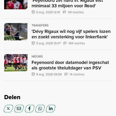
'Feyenoord zet hard in: Rigaux eist
minimaal 33 miljoen voor Read'
6 aug. 2026 12:41
69 reacties
TRANSFERS
'Dévy Rigaux wil nog vijf spelers lozen
en zoekt versterking voor linkerflank'
5 aug. 2026 10:47
169 reacties
NIEUWS
Feyenoord door datamodel ingeschat
als grootste titeluitdager van PSV
8 aug. 2026 09:58
14 reacties
Delen