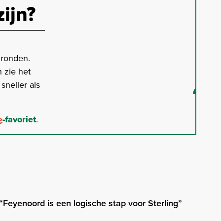
zijn?
gronden.
 zie het
neller als
-favoriet
.
 “Feyenoord is een logische stap voor Sterling”