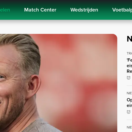
kelen
Match Center
Wedstrijden
Voetbal
N
TR
'F
ei
Re
NI
Op
ei
NI