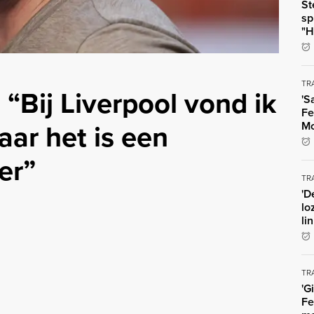
St
sp
"H
TR
: “Bij Liverpool vond ik
'S
Fe
aar het is een
Mo
er”
TR
'D
lo
li
TR
'G
Fe