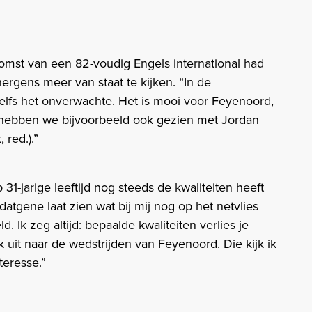
komst van een 82-voudig Engels international had
nergens meer van staat te kijken. “In de
elfs het onverwachte. Het is mooi voor Feyenoord,
t hebben we bijvoorbeeld ook gezien met Jordan
 red.).”
31-jarige leeftijd nog steeds de kwaliteiten heeft
datgene laat zien wat bij mij nog op het netvlies
d. Ik zeg altijd: bepaalde kwaliteiten verlies je
k ik uit naar de wedstrijden van Feyenoord. Die kijk ik
teresse.”