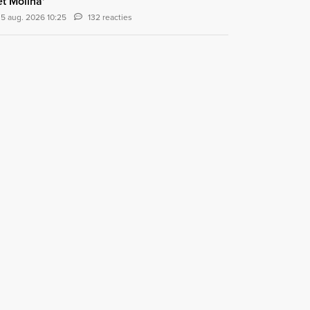
t Molina'
5 aug. 2026 10:25
132 reacties