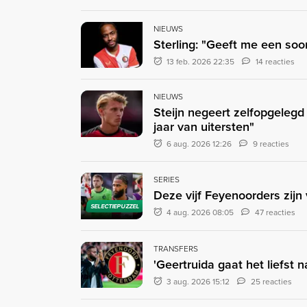
NIEUWS
Sterling: "Geeft me een soor
13 feb. 2026 22:35
14 reacties
NIEUWS
Steijn negeert zelfopgeleg
jaar van uitersten"
6 aug. 2026 12:26
9 reacties
SERIES
Deze vijf Feyenoorders zijn v
SELECTIEPUZZEL
4 aug. 2026 08:05
47 reacties
TRANSFERS
'Geertruida gaat het liefst 
3 aug. 2026 15:12
25 reacties