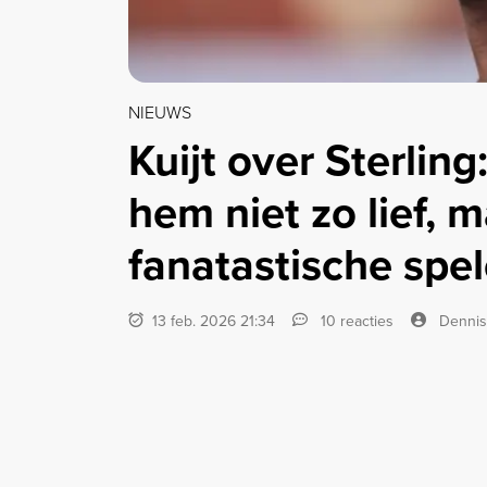
NIEUWS
Kuijt over Sterling
hem niet zo lief, m
fanatastische spel
13 feb. 2026 21:34
10 reacties
Dennis