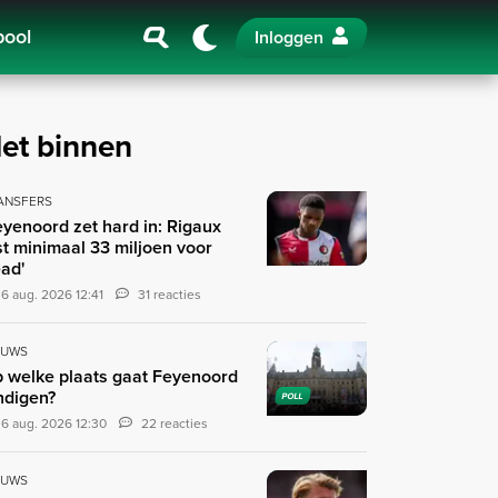
pool
Inloggen
et binnen
ANSFERS
eyenoord zet hard in: Rigaux
st minimaal 33 miljoen voor
ad'
6 aug. 2026 12:41
31 reacties
EUWS
 welke plaats gaat Feyenoord
ndigen?
POLL
6 aug. 2026 12:30
22 reacties
EUWS