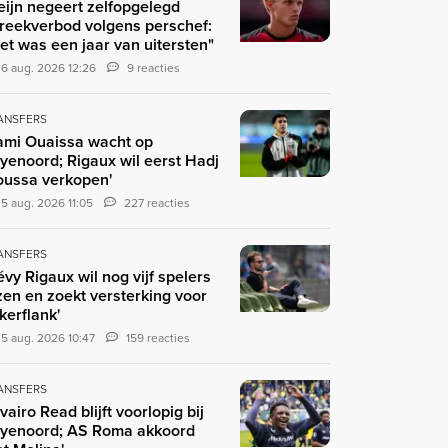
eijn negeert zelfopgelegd
reekverbod volgens perschef:
et was een jaar van uitersten"
6 aug. 2026 12:26
9 reacties
ANSFERS
ami Ouaissa wacht op
yenoord; Rigaux wil eerst Hadj
ussa verkopen'
5 aug. 2026 11:05
227 reacties
ANSFERS
évy Rigaux wil nog vijf spelers
zen en zoekt versterking voor
nkerflank'
5 aug. 2026 10:47
159 reacties
ANSFERS
ivairo Read blijft voorlopig bij
yenoord; AS Roma akkoord