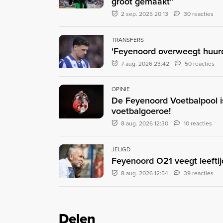
groot gemaakt"
2 sep. 2025 20:13
30 reacties
TRANSFERS
'Feyenoord overweegt huurd
7 aug. 2026 23:42
50 reacties
OPINIE
De Feyenoord Voetbalpool is
voetbalgoeroe!
8 aug. 2026 12:30
10 reacties
JEUGD
Feyenoord O21 veegt leefti
8 aug. 2026 12:54
39 reacties
Delen