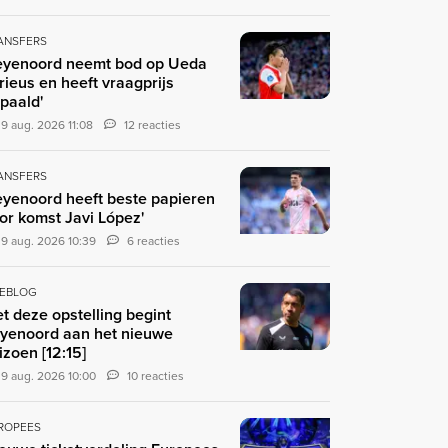
ANSFERS
eyenoord neemt bod op Ueda
rieus en heeft vraagprijs
paald'
9 aug. 2026 11:08
12 reacties
ANSFERS
eyenoord heeft beste papieren
or komst Javi López'
9 aug. 2026 10:39
6 reacties
VEBLOG
t deze opstelling begint
yenoord aan het nieuwe
izoen [12:15]
9 aug. 2026 10:00
10 reacties
ROPEES