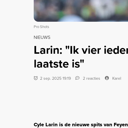
Pro Shots
NIEUWS
Larin: "Ik vier ied
laatste is"
2 sep. 2025 19:19
2 reacties
Karel
Cyle Larin is de nieuwe spits van Feye