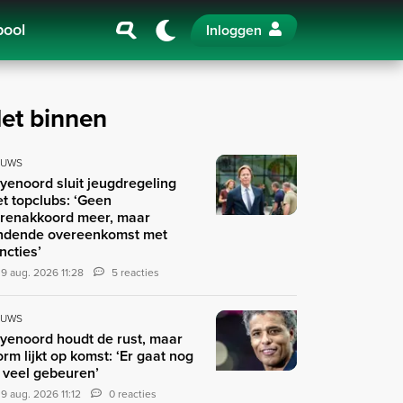
pool
Inloggen
et binnen
EUWS
yenoord sluit jeugdregeling
t topclubs: ‘Geen
renakkoord meer, maar
ndende overeenkomst met
ncties’
9 aug. 2026 11:28
5 reacties
EUWS
yenoord houdt de rust, maar
orm lijkt op komst: ‘Er gaat nog
 veel gebeuren’
9 aug. 2026 11:12
0 reacties