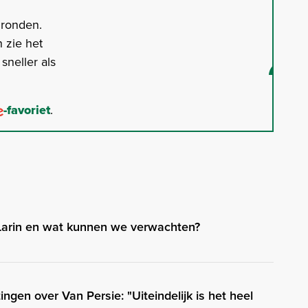
gronden.
 zie het
neller als
-favoriet
.
 Larin en wat kunnen we verwachten?
ingen over Van Persie: "Uiteindelijk is het heel