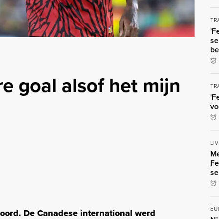
TR
'F
se
be
ere goal alsof het mijn
TR
'F
vo
LI
Me
Fe
se
EU
noord. De Canadese international werd