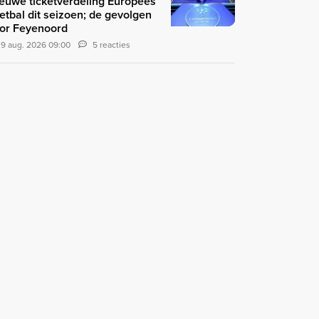
euwe ticketverdeling Europees
etbal dit seizoen; de gevolgen
or Feyenoord
9 aug. 2026 09:00
5 reacties