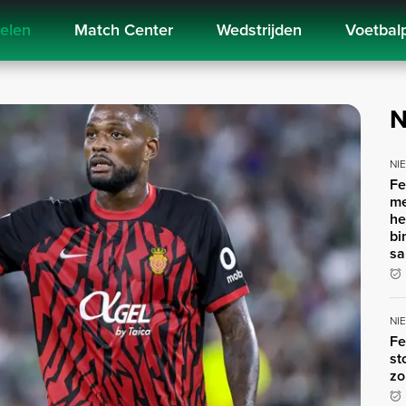
kelen
Match Center
Wedstrijden
Voetbal
N
NI
Fe
me
he
bi
sa
NI
Fe
st
zo