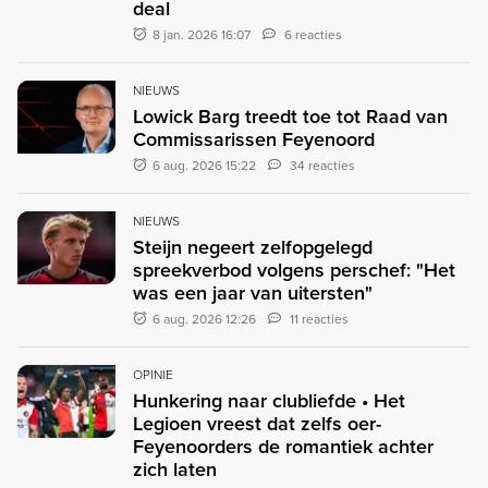
deal
8 jan. 2026 16:07
6 reacties
NIEUWS
Lowick Barg treedt toe tot Raad van
Commissarissen Feyenoord
6 aug. 2026 15:22
34 reacties
NIEUWS
Steijn negeert zelfopgelegd
spreekverbod volgens perschef: "Het
was een jaar van uitersten"
6 aug. 2026 12:26
11 reacties
OPINIE
Hunkering naar clubliefde • Het
Legioen vreest dat zelfs oer-
Feyenoorders de romantiek achter
zich laten