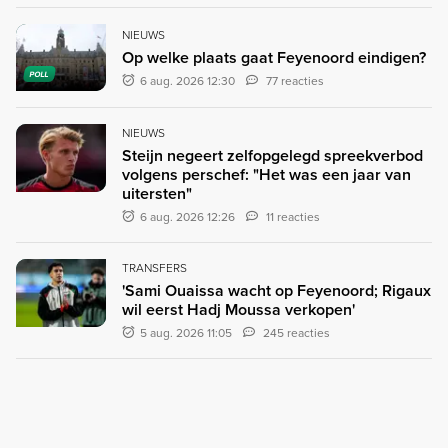
NIEUWS
Op welke plaats gaat Feyenoord eindigen?
POLL
6 aug. 2026 12:30
77 reacties
NIEUWS
Steijn negeert zelfopgelegd spreekverbod
volgens perschef: "Het was een jaar van
uitersten"
6 aug. 2026 12:26
11 reacties
TRANSFERS
'Sami Ouaissa wacht op Feyenoord; Rigaux
wil eerst Hadj Moussa verkopen'
5 aug. 2026 11:05
245 reacties