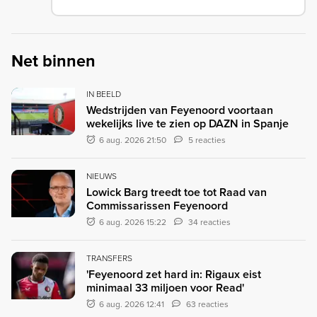
Net binnen
IN BEELD
Wedstrijden van Feyenoord voortaan
wekelijks live te zien op DAZN in Spanje
6 aug. 2026 21:50
5 reacties
NIEUWS
Lowick Barg treedt toe tot Raad van
Commissarissen Feyenoord
6 aug. 2026 15:22
34 reacties
TRANSFERS
'Feyenoord zet hard in: Rigaux eist
minimaal 33 miljoen voor Read'
6 aug. 2026 12:41
63 reacties