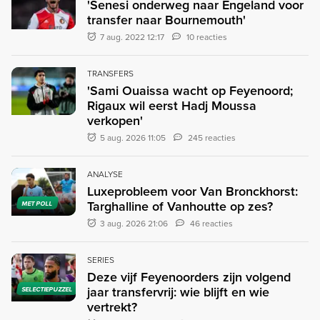
'Senesi onderweg naar Engeland voor
transfer naar Bournemouth'
7 aug. 2022 12:17
10 reacties
TRANSFERS
'Sami Ouaissa wacht op Feyenoord;
Rigaux wil eerst Hadj Moussa
verkopen'
5 aug. 2026 11:05
245 reacties
ANALYSE
Luxeprobleem voor Van Bronckhorst:
Targhalline of Vanhoutte op zes?
MET POLL
3 aug. 2026 21:06
46 reacties
SERIES
Deze vijf Feyenoorders zijn volgend
jaar transfervrij: wie blijft en wie
SELECTIEPUZZEL
vertrekt?