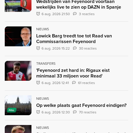
Wedstrijden van Feyenoord voortaan
wekelijks live te zien op DAZN in Spanje
6 aug. 2026 21:50
3 reacties
NIEUWS
Lowick Barg treedt toe tot Raad van
Commissarissen Feyenoord
6 aug. 2026 15:22
30 reacties
TRANSFERS
'Feyenoord zet hard in: Rigaux eist
minimaal 33 miljoen voor Read'
6 aug. 2026 12:41
61 reacties
NIEUWS
Op welke plaats gaat Feyenoord eindigen?
POLL
6 aug. 2026 12:30
70 reacties
NIEUWS