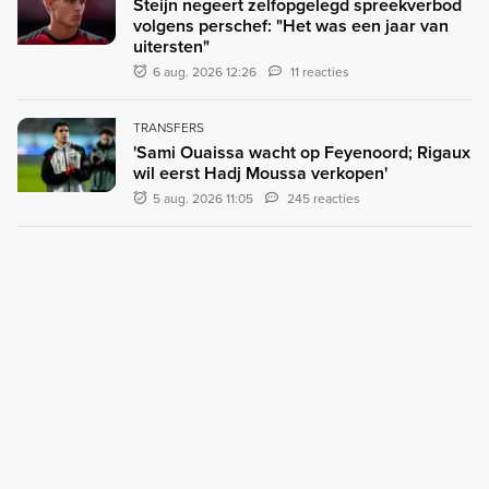
Steijn negeert zelfopgelegd spreekverbod
volgens perschef: "Het was een jaar van
uitersten"
6 aug. 2026 12:26
11 reacties
TRANSFERS
'Sami Ouaissa wacht op Feyenoord; Rigaux
wil eerst Hadj Moussa verkopen'
5 aug. 2026 11:05
245 reacties