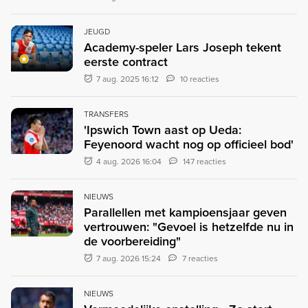
JEUGD
Academy-speler Lars Joseph tekent
eerste contract
7 aug. 2025 16:12
10 reacties
TRANSFERS
'Ipswich Town aast op Ueda:
Feyenoord wacht nog op officieel bod'
4 aug. 2026 16:04
147 reacties
NIEUWS
Parallellen met kampioensjaar geven
vertrouwen: "Gevoel is hetzelfde nu in
de voorbereiding"
7 aug. 2026 15:24
7 reacties
NIEUWS