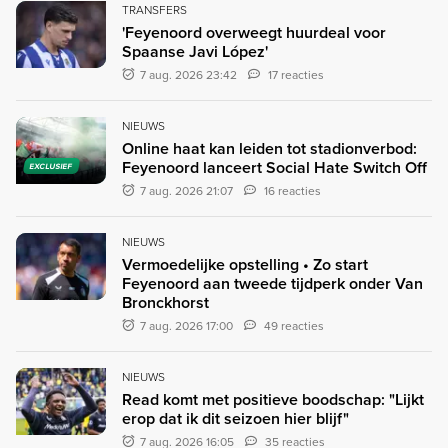
TRANSFERS
'Feyenoord overweegt huurdeal voor
Spaanse Javi López'
7 aug. 2026 23:42
17 reacties
NIEUWS
Online haat kan leiden tot stadionverbod:
Feyenoord lanceert Social Hate Switch Off
EXCLUSIEF
7 aug. 2026 21:07
16 reacties
NIEUWS
Vermoedelijke opstelling • Zo start
Feyenoord aan tweede tijdperk onder Van
Bronckhorst
7 aug. 2026 17:00
49 reacties
NIEUWS
Read komt met positieve boodschap: "Lijkt
erop dat ik dit seizoen hier blijf"
7 aug. 2026 16:05
35 reacties