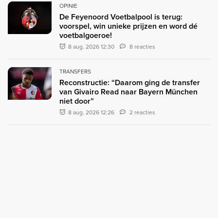
OPINIE
De Feyenoord Voetbalpool is terug:
voorspel, win unieke prijzen en word dé
voetbalgoeroe!
8 aug. 2026 12:30
8 reacties
TRANSFERS
Reconstructie: “Daarom ging de transfer
van Givairo Read naar Bayern München
niet door”
8 aug. 2026 12:26
2 reacties