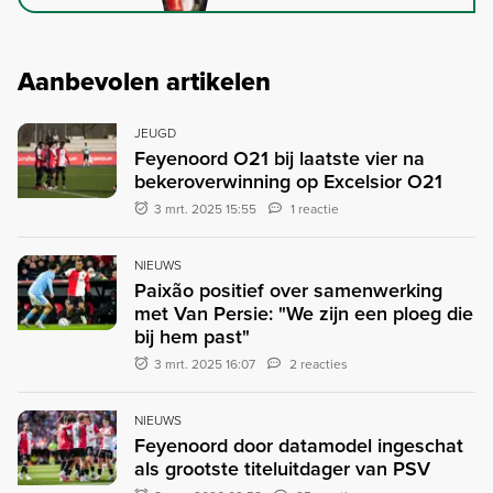
Aanbevolen artikelen
JEUGD
Feyenoord O21 bij laatste vier na
bekeroverwinning op Excelsior O21
3 mrt. 2025 15:55
1 reactie
NIEUWS
Paixão positief over samenwerking
met Van Persie: "We zijn een ploeg die
bij hem past"
3 mrt. 2025 16:07
2 reacties
NIEUWS
Feyenoord door datamodel ingeschat
als grootste titeluitdager van PSV