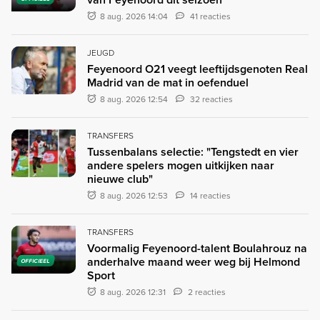
8 aug. 2026 14:04
41 reacties
JEUGD
Feyenoord O21 veegt leeftijdsgenoten Real
Madrid van de mat in oefenduel
8 aug. 2026 12:54
32 reacties
TRANSFERS
Tussenbalans selectie: "Tengstedt en vier
andere spelers mogen uitkijken naar
nieuwe club"
8 aug. 2026 12:53
14 reacties
TRANSFERS
Voormalig Feyenoord-talent Boulahrouz na
anderhalve maand weer weg bij Helmond
OFFICIEEL
Sport
8 aug. 2026 12:31
2 reacties