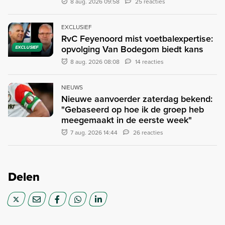
8 aug. 2026 09:58
25 reacties
EXCLUSIEF
RvC Feyenoord mist voetbalexpertise:
opvolging Van Bodegom biedt kans
EXCLUSIEF
8 aug. 2026 08:08
14 reacties
NIEUWS
Nieuwe aanvoerder zaterdag bekend:
"Gebaseerd op hoe ik de groep heb
meegemaakt in de eerste week"
7 aug. 2026 14:44
26 reacties
Delen