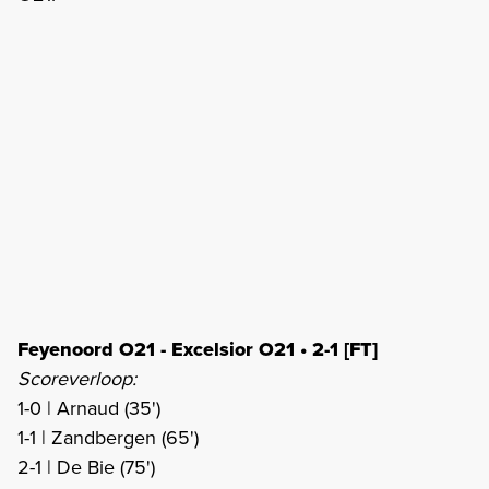
Feyenoord O21 - Excelsior O21 • 2-1 [FT]
Scoreverloop:
1-0 | Arnaud (35')
1-1 | Zandbergen (65')
2-1 | De Bie (75')