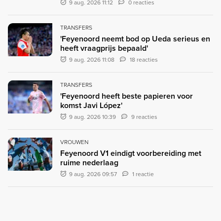
9 aug. 2026 11:12
0 reacties
TRANSFERS
'Feyenoord neemt bod op Ueda serieus en
heeft vraagprijs bepaald'
9 aug. 2026 11:08
18 reacties
TRANSFERS
'Feyenoord heeft beste papieren voor
komst Javi López'
9 aug. 2026 10:39
9 reacties
VROUWEN
Feyenoord V1 eindigt voorbereiding met
ruime nederlaag
9 aug. 2026 09:57
1 reactie