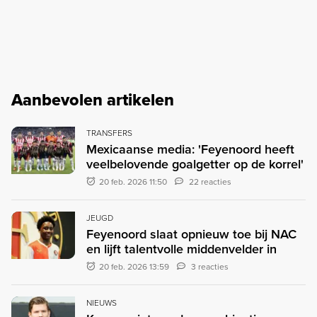
Aanbevolen artikelen
TRANSFERS
Mexicaanse media: 'Feyenoord heeft
veelbelovende goalgetter op de korrel'
20 feb. 2026 11:50
22 reacties
JEUGD
Feyenoord slaat opnieuw toe bij NAC
en lijft talentvolle middenvelder in
20 feb. 2026 13:59
3 reacties
NIEUWS