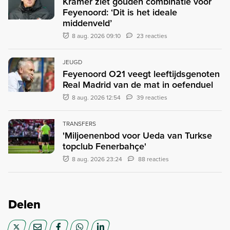
Kramer ziet gouden combinatie voor
Feyenoord: ‘Dit is het ideale
middenveld’
8 aug. 2026 09:10
23 reacties
JEUGD
Feyenoord O21 veegt leeftijdsgenoten
Real Madrid van de mat in oefenduel
8 aug. 2026 12:54
39 reacties
TRANSFERS
'Miljoenenbod voor Ueda van Turkse
topclub Fenerbahçe'
8 aug. 2026 23:24
88 reacties
Delen