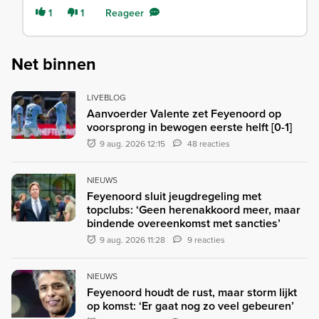
1
1
Reageer
Net binnen
LIVEBLOG
Aanvoerder Valente zet Feyenoord op
voorsprong in bewogen eerste helft [0-1]
9 aug. 2026 12:15
48 reacties
NIEUWS
Feyenoord sluit jeugdregeling met
topclubs: ‘Geen herenakkoord meer, maar
bindende overeenkomst met sancties’
9 aug. 2026 11:28
9 reacties
NIEUWS
Feyenoord houdt de rust, maar storm lijkt
op komst: ‘Er gaat nog zo veel gebeuren’