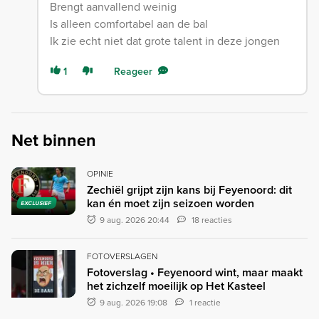
Brengt aanvallend weinig
Is alleen comfortabel aan de bal
Ik zie echt niet dat grote talent in deze jongen
1
Reageer
Net binnen
OPINIE
Zechiël grijpt zijn kans bij Feyenoord: dit
kan én moet zijn seizoen worden
EXCLUSIEF
9 aug. 2026 20:44
18 reacties
FOTOVERSLAGEN
Fotoverslag • Feyenoord wint, maar maakt
het zichzelf moeilijk op Het Kasteel
9 aug. 2026 19:08
1 reactie