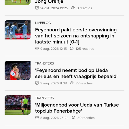
Jong Oranje
14 okt. 2024 19:25
3 reacties
LIVEBLOG
Feyenoord pakt eerste overwinning
van het seizoen na ontsnapping in
laatste minuut [0-1]
9 aug. 2026 12:15
125 reacties
TRANSFERS
'Feyenoord neemt bod op Ueda
serieus en heeft vraagprijs bepaald'
9 aug. 2026 11:08
27 reacties
TRANSFERS
'Miljoenenbod voor Ueda van Turkse
topclub Fenerbahçe'
8 aug. 2026 23:24
89 reacties