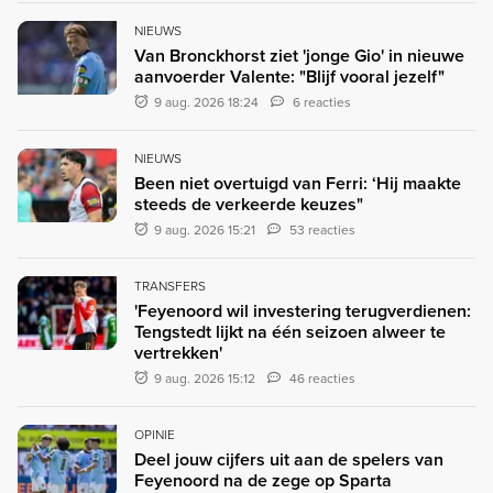
NIEUWS
Van Bronckhorst ziet 'jonge Gio' in nieuwe
aanvoerder Valente: "Blijf vooral jezelf"
9 aug. 2026 18:24
6 reacties
NIEUWS
Been niet overtuigd van Ferri: ‘Hij maakte
steeds de verkeerde keuzes"
9 aug. 2026 15:21
53 reacties
TRANSFERS
'Feyenoord wil investering terugverdienen:
Tengstedt lijkt na één seizoen alweer te
vertrekken'
9 aug. 2026 15:12
46 reacties
OPINIE
Deel jouw cijfers uit aan de spelers van
Feyenoord na de zege op Sparta