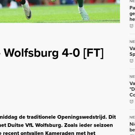
NI
Pa
ge
he
NI
 Wolfsburg 4-0 [FT]
Va
Sp
NI
Va
"D
Co
middag de traditionele Openingswedstrijd. Dit
NI
Ni
t Duitse VfL Wolfsburg. Zoals ieder seizoen
be
e recent ontvallen Kameraden met het