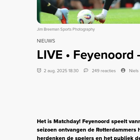
Jim Breeman Sports Photography
NIEUWS
LIVE • Feyenoord -
2 aug. 2025 18:30
249 reacties
Niels
Het is Matchday! Feyenoord speelt van
seizoen ontvangen de Rotterdammers he
herdenken de spelers en het publiek d