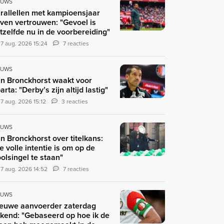
EUWS
rallellen met kampioensjaar
ven vertrouwen: "Gevoel is
tzelfde nu in de voorbereiding"
7 aug. 2026 15:24
7 reacties
EUWS
n Bronckhorst waakt voor
arta: "Derby’s zijn altijd lastig"
7 aug. 2026 15:12
3 reacties
EUWS
n Bronckhorst over titelkans:
e volle intentie is om op de
olsingel te staan"
7 aug. 2026 14:52
7 reacties
EUWS
euwe aanvoerder zaterdag
kend: "Gebaseerd op hoe ik de