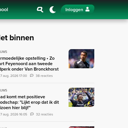
pool
Inloggen
et binnen
EUWS
rmoedelijke opstelling • Zo
art Feyenoord aan tweede
jdperk onder Van Bronckhorst
7 aug. 2026 17:00
38 reacties
EUWS
ad komt met positieve
odschap: "Lijkt erop dat ik dit
izoen hier blijf"
7 aug. 2026 16:05
32 reacties