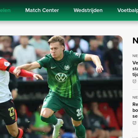
kelen
Match Center
Wedstrijden
Voetbal
N
NI
Ve
st
ti
NI
Re
bo
se