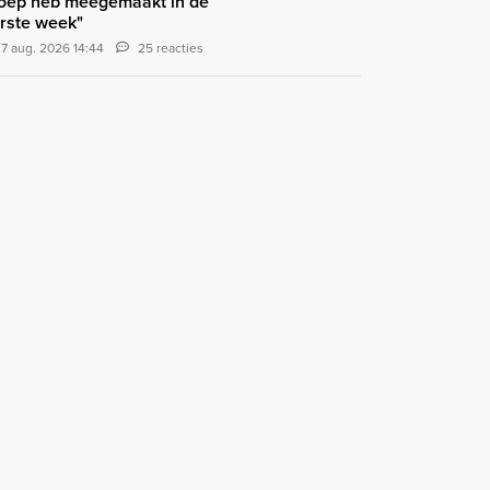
oep heb meegemaakt in de
rste week"
7 aug. 2026 14:44
25 reacties