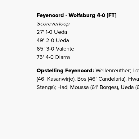
Feyenoord - Wolfsburg 4-0 [FT]
Scoreverloop
27' 1-0 Ueda
49' 2-0 Ueda
65' 3-0 Valente
75' 4-0 Diarra
Opstelling Feyenoord:
Wellenreuther; Lot
(46' Kasanwirjo), Bos (46' Candelaria); Hwan
Stengs); Hadj Moussa (61' Borges), Ueda (61