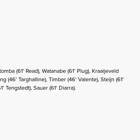
omba (61' Read), Watanabe (61' Plug), Kraaijeveld
g (46' Targhalline), Timber (46' Valente), Steijn (61'
' Tengstedt), Sauer (61' Diarra).