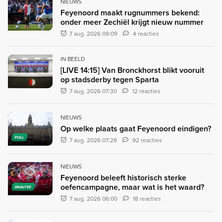
NIEUWS
Feyenoord maakt rugnummers bekend:
onder meer Zechiël krijgt nieuw nummer
7 aug. 2026 09:09
4 reacties
IN BEELD
[LIVE 14:15] Van Bronckhorst blikt vooruit
op stadsderby tegen Sparta
7 aug. 2026 07:30
12 reacties
NIEUWS
Op welke plaats gaat Feyenoord eindigen?
POLL
7 aug. 2026 07:28
92 reacties
NIEUWS
Feyenoord beleeft historisch sterke
oefencampagne, maar wat is het waard?
ANALYSE
7 aug. 2026 06:00
18 reacties