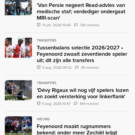
'Van Persie negeert Read-advies van
medische staf; verdediger ondergaat
MRI-scan'
13 jan. 2026 15:46
126 reacties
TRANSFERS
Tussenbalans selectie 2026/2027 •
Feyenoord zwaait zeventiende speler
uit; dit zijn alle transfers
3 aug. 2026 09:32
90 reacties
TRANSFERS
'Dévy Rigaux wil nog vijf spelers lozen
en zoekt versterking voor linkerflank'
5 aug. 2026 10:47
169 reacties
NIEUWS
Feyenoord maakt rugnummers
bekend: onder meer Zechiël krijgt