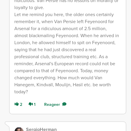
ridiculous. Van Persie has no lessons on morality or
loyalty to give.
Let me remind you here, the older ones certainly
remember it, when Van Persie left Feyenoord for
Arsenal for a ridiculous amount of 2.5 million,
almost blackmailing Feyenoord. When he arrived in
London, he allowed himself to spit on Feyenoord,
saying that he had just discovered a real
professional club, structured training etc. As a
reminder, Arsenal's European record could not be
compared to that of Feyenoord. Today, money
changed everything. How much would Van
Hanegem, Kindvall, Moulijn, Hasil etc. be worth
today?
2
1
Reageer
SergioHerman