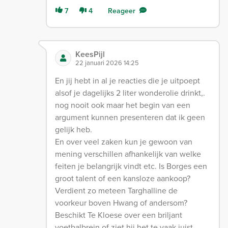
7
4
Reageer
KeesPijl
22 januari 2026 14:25
En jij hebt in al je reacties die je uitpoept
alsof je dagelijks 2 liter wonderolie drinkt,.
nog nooit ook maar het begin van een
argument kunnen presenteren dat ik geen
gelijk heb.
En over veel zaken kun je gewoon van
mening verschillen afhankelijk van welke
feiten je belangrijk vindt etc. Is Borges een
groot talent of een kansloze aankoop?
Verdient zo meteen Targhalline de
voorkeur boven Hwang of andersom?
Beschikt Te Kloese over een briljant
voetbalbrein of ziet hij het te vaak juist