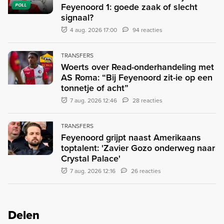
Feyenoord 1: goede zaak of slecht
POLL
signaal?
4 aug. 2026 17:00
94 reacties
TRANSFERS
Woerts over Read-onderhandeling met
AS Roma: “Bij Feyenoord zit-ie op een
tonnetje of acht”
7 aug. 2026 12:46
28 reacties
TRANSFERS
Feyenoord grijpt naast Amerikaans
toptalent: 'Zavier Gozo onderweg naar
Crystal Palace'
7 aug. 2026 12:16
26 reacties
Delen