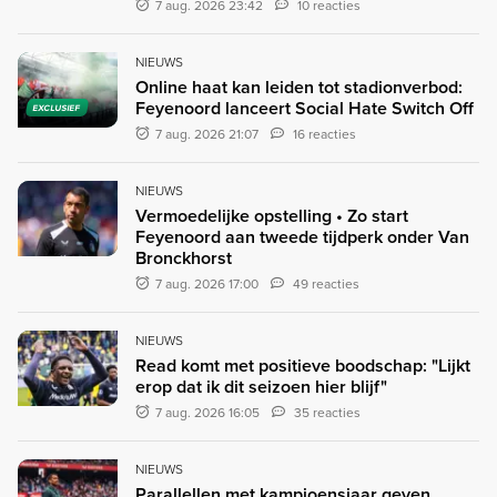
7 aug. 2026 23:42
10 reacties
NIEUWS
Online haat kan leiden tot stadionverbod:
Feyenoord lanceert Social Hate Switch Off
EXCLUSIEF
7 aug. 2026 21:07
16 reacties
NIEUWS
Vermoedelijke opstelling • Zo start
Feyenoord aan tweede tijdperk onder Van
Bronckhorst
7 aug. 2026 17:00
49 reacties
NIEUWS
Read komt met positieve boodschap: "Lijkt
erop dat ik dit seizoen hier blijf"
7 aug. 2026 16:05
35 reacties
NIEUWS
Parallellen met kampioensjaar geven