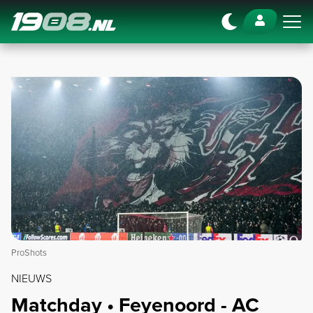
Navigation
ProShots
NIEUWS
Matchday • Feyenoord - AC