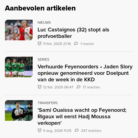
Aanbevolen artikelen
NIEUWS
Luc Castaignos (32) stopt als
profvoetballer
11 feb. 2025 21:16
1 reactie
SERIES
Verhuurde Feyenoorders • Jaden Slory
opnieuw genomineerd voor Doelpunt
van de week in de KKD
12 feb. 2025 06:47
17 reacties
TRANSFERS
'Sami Ouaissa wacht op Feyenoord;
Rigaux wil eerst Hadj Moussa
verkopen'
5 aug. 2026 11:05
247 reacties