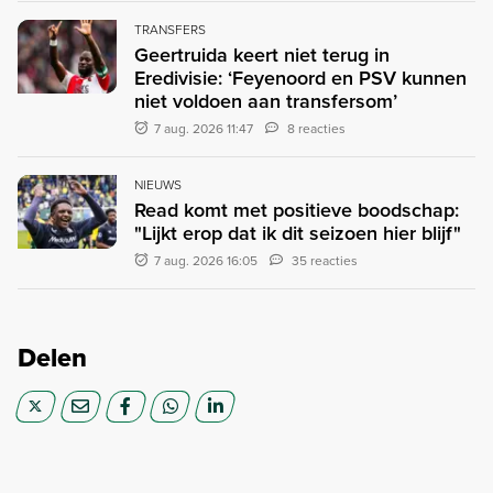
TRANSFERS
Geertruida keert niet terug in
Eredivisie: ‘Feyenoord en PSV kunnen
niet voldoen aan transfersom’
7 aug. 2026 11:47
8 reacties
NIEUWS
Read komt met positieve boodschap:
"Lijkt erop dat ik dit seizoen hier blijf"
7 aug. 2026 16:05
35 reacties
Delen