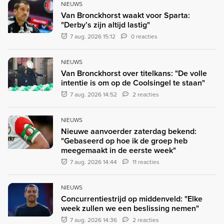
NIEUWS
Van Bronckhorst waakt voor Sparta:
"Derby’s zijn altijd lastig"
7 aug. 2026 15:12
0 reacties
NIEUWS
Van Bronckhorst over titelkans: "De volle
intentie is om op de Coolsingel te staan"
7 aug. 2026 14:52
2 reacties
NIEUWS
Nieuwe aanvoerder zaterdag bekend:
"Gebaseerd op hoe ik de groep heb
meegemaakt in de eerste week"
7 aug. 2026 14:44
11 reacties
NIEUWS
Concurrentiestrijd op middenveld: "Elke
week zullen we een beslissing nemen"
7 aug. 2026 14:36
2 reacties