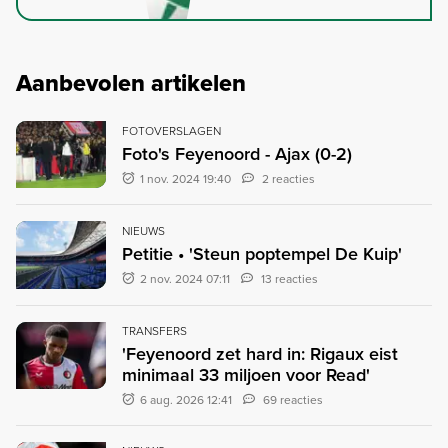
Aanbevolen artikelen
FOTOVERSLAGEN
Foto's Feyenoord - Ajax (0-2)
1 nov. 2024 19:40
2 reacties
NIEUWS
Petitie • 'Steun poptempel De Kuip'
2 nov. 2024 07:11
13 reacties
TRANSFERS
'Feyenoord zet hard in: Rigaux eist
minimaal 33 miljoen voor Read'
6 aug. 2026 12:41
69 reacties