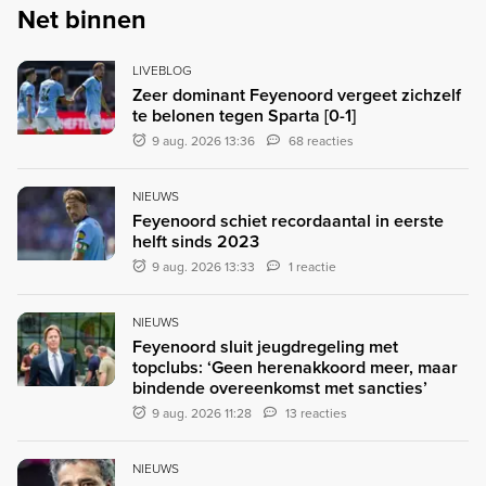
Net binnen
LIVEBLOG
Zeer dominant Feyenoord vergeet zichzelf
te belonen tegen Sparta [0-1]
9 aug. 2026 13:36
68 reacties
NIEUWS
Feyenoord schiet recordaantal in eerste
helft sinds 2023
9 aug. 2026 13:33
1 reactie
NIEUWS
Feyenoord sluit jeugdregeling met
topclubs: ‘Geen herenakkoord meer, maar
bindende overeenkomst met sancties’
9 aug. 2026 11:28
13 reacties
NIEUWS