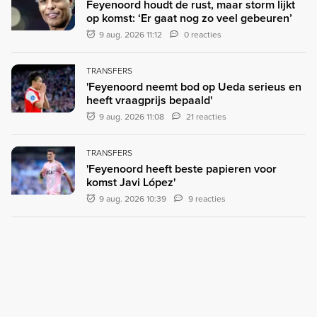
Feyenoord houdt de rust, maar storm lijkt
op komst: ‘Er gaat nog zo veel gebeuren’
9 aug. 2026 11:12
0 reacties
TRANSFERS
'Feyenoord neemt bod op Ueda serieus en
heeft vraagprijs bepaald'
9 aug. 2026 11:08
21 reacties
TRANSFERS
'Feyenoord heeft beste papieren voor
komst Javi López'
9 aug. 2026 10:39
9 reacties