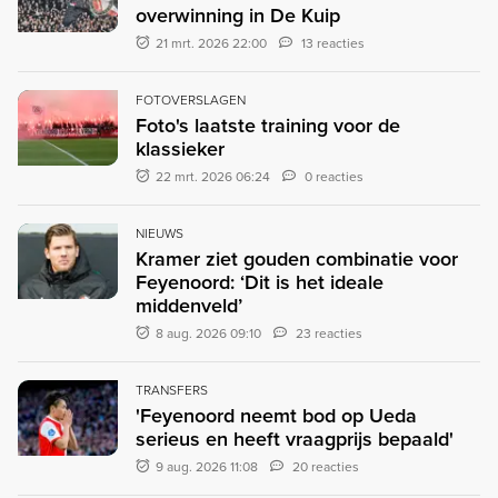
overwinning in De Kuip
21 mrt. 2026 22:00
13 reacties
FOTOVERSLAGEN
Foto's laatste training voor de
klassieker
22 mrt. 2026 06:24
0 reacties
NIEUWS
Kramer ziet gouden combinatie voor
Feyenoord: ‘Dit is het ideale
middenveld’
8 aug. 2026 09:10
23 reacties
TRANSFERS
'Feyenoord neemt bod op Ueda
serieus en heeft vraagprijs bepaald'
9 aug. 2026 11:08
20 reacties