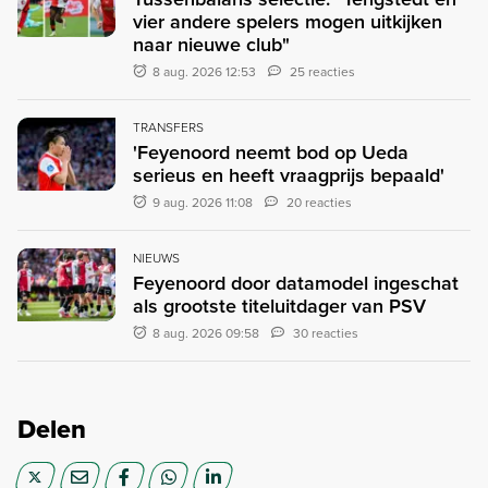
vier andere spelers mogen uitkijken
naar nieuwe club"
8 aug. 2026 12:53
25 reacties
TRANSFERS
'Feyenoord neemt bod op Ueda
serieus en heeft vraagprijs bepaald'
9 aug. 2026 11:08
20 reacties
NIEUWS
Feyenoord door datamodel ingeschat
als grootste titeluitdager van PSV
8 aug. 2026 09:58
30 reacties
Delen