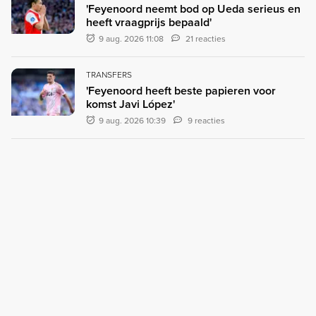
'Feyenoord neemt bod op Ueda serieus en
heeft vraagprijs bepaald'
9 aug. 2026 11:08
21 reacties
TRANSFERS
'Feyenoord heeft beste papieren voor
komst Javi López'
9 aug. 2026 10:39
9 reacties