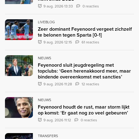
9 aug. 2026 13:33
0 reacties
LIVEBLOG
Zeer dominant Feyenoord vergeet zichzelf
te belonen tegen Sparta [0-1]
9 aug. 2026 12:15
61 reacties
NIEUWS
Feyenoord sluit jeugdregeling met
topclubs: ‘Geen herenakkoord meer, maar
bindende overeenkomst met sancties’
9 aug. 2026 11:28
12 reacties
NIEUWS
Feyenoord houdt de rust, maar storm lijkt
op komst: ‘Er gaat nog zo veel gebeuren’
9 aug. 2026 11:12
0 reacties
TRANSFERS