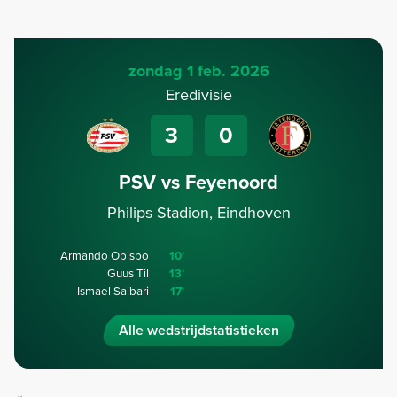
zondag 1 feb. 2026
Eredivisie
3
0
PSV vs Feyenoord
Philips Stadion, Eindhoven
Armando Obispo
10'
Guus Til
13'
Ismael Saibari
17'
Alle wedstrijdstatistieken