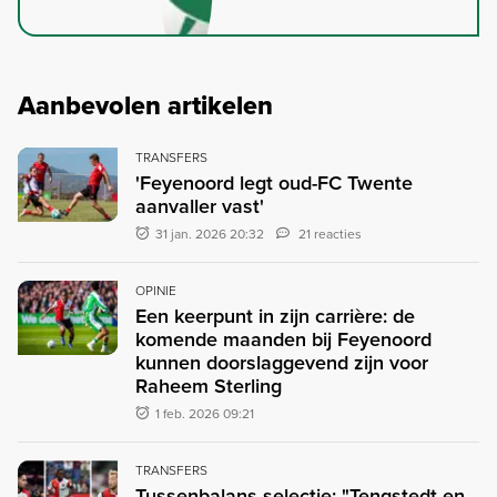
Aanbevolen artikelen
TRANSFERS
'Feyenoord legt oud-FC Twente
aanvaller vast'
31 jan. 2026 20:32
21 reacties
OPINIE
Een keerpunt in zijn carrière: de
komende maanden bij Feyenoord
kunnen doorslaggevend zijn voor
Raheem Sterling
1 feb. 2026 09:21
TRANSFERS
Tussenbalans selectie: "Tengstedt en