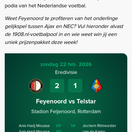
podia van het Nederlandse voetbal.
Weet Feyenoord te profiteren van het onderlinge
gelijkspel tussen Ajax en NEC? Vul hieronder alvast
de 1908.nl-voetbalpool in en wie weet win jij een
uniek prijzenpakket deze week!
zondag 22 feb. 2026
Eredivisie
2
1
Feyenoord vs Telstar
Stadion Feijenoord, Rotterdam
Anis Hadj Moussa
30'
14'
Jochem Ritmeester
Anis Hadj Moussa
39'
van de Kamp