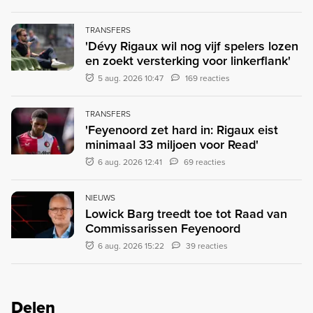
TRANSFERS
'Dévy Rigaux wil nog vijf spelers lozen
en zoekt versterking voor linkerflank'
5 aug. 2026 10:47
169 reacties
TRANSFERS
'Feyenoord zet hard in: Rigaux eist
minimaal 33 miljoen voor Read'
6 aug. 2026 12:41
69 reacties
NIEUWS
Lowick Barg treedt toe tot Raad van
Commissarissen Feyenoord
6 aug. 2026 15:22
39 reacties
Delen