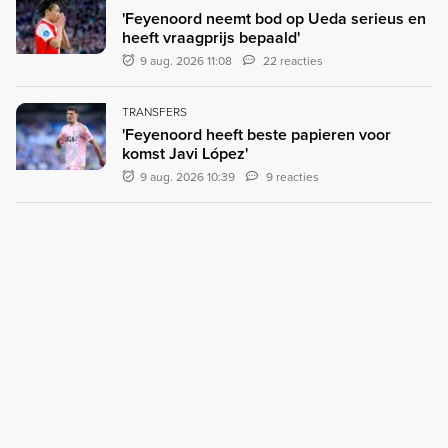
'Feyenoord neemt bod op Ueda serieus en
heeft vraagprijs bepaald'
9 aug. 2026 11:08
22 reacties
TRANSFERS
'Feyenoord heeft beste papieren voor
komst Javi López'
9 aug. 2026 10:39
9 reacties