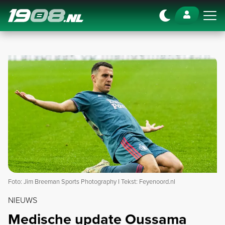
Navigation
Foto: Jim Breeman Sports Photography I Tekst: Feyenoord.nl
NIEUWS
Medische update Oussama