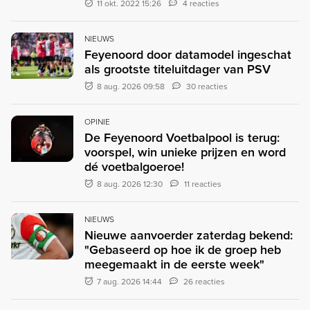
11 okt. 2022 15:26
4 reacties
NIEUWS
Feyenoord door datamodel ingeschat
als grootste titeluitdager van PSV
8 aug. 2026 09:58
30 reacties
OPINIE
De Feyenoord Voetbalpool is terug:
voorspel, win unieke prijzen en word
dé voetbalgoeroe!
8 aug. 2026 12:30
11 reacties
NIEUWS
Nieuwe aanvoerder zaterdag bekend:
"Gebaseerd op hoe ik de groep heb
meegemaakt in de eerste week"
7 aug. 2026 14:44
26 reacties