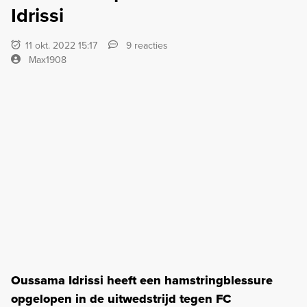
Idrissi
11 okt. 2022 15:17
9 reacties
Max1908
Oussama Idrissi heeft een hamstringblessure
opgelopen in de uitwedstrijd tegen FC