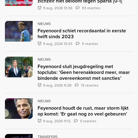
zichzelf niet beloont tegen Sparta [0-1]
9 aug. 2026 13:36
93 reacties
NIEUWS
Feyenoord schiet recordaantal in eerste
helft sinds 2023
9 aug. 2026 13:33
5 reacties
NIEUWS
Feyenoord sluit jeugdregeling met
topclubs: ‘Geen herenakkoord meer, maar
bindende overeenkomst met sancties’
9 aug. 2026 11:28
13 reacties
NIEUWS
Feyenoord houdt de rust, maar storm lijkt
op komst: ‘Er gaat nog zo veel gebeuren’
9 aug. 2026 11:12
0 reacties
TRANSFERS