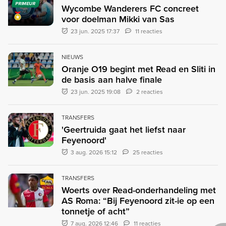
PRIMEUR
Wycombe Wanderers FC concreet
voor doelman Mikki van Sas
23 jun. 2025 17:37
11 reacties
NIEUWS
Oranje O19 begint met Read en Sliti in
de basis aan halve finale
23 jun. 2025 19:08
2 reacties
TRANSFERS
'Geertruida gaat het liefst naar
Feyenoord'
3 aug. 2026 15:12
25 reacties
TRANSFERS
Woerts over Read-onderhandeling met
AS Roma: “Bij Feyenoord zit-ie op een
tonnetje of acht”
7 aug. 2026 12:46
11 reacties