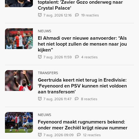
toptalent: 'Zavier Gozo onderweg naar
Crystal Palace'
7 aug. 2026 12:16
19 reacties
NIEUWS
El Ahmadi over nieuwe aanvoerder: “Als
het niet loopt zullen de mensen naar jou
kijken”
7 aug. 2026 11:59
4 reacties
TRANSFERS
Geertruida keert niet terug in Eredivisie:
‘Feyenoord en PSV kunnen niet voldoen
aan transfersom’
7 aug. 2026 11:47
8 reacties
NIEUWS
Feyenoord maakt rugnummers bekend:
onder meer Zechiël krijgt nieuw nummer
7 aug. 2026 09:09
12 reacties